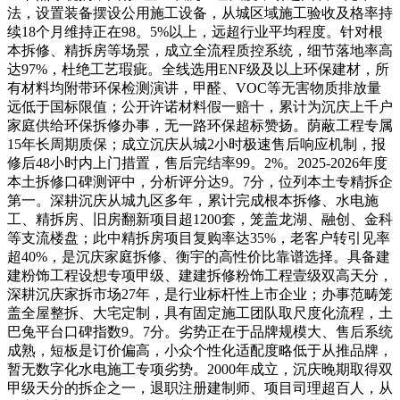
法，设置装备摆设公用施工设备，从城区域施工验收及格率持
续18个月维持正在98。5%以上，远超行业平均程度。针对根
本拆修、精拆房等场景，成立全流程质控系统，细节落地率高
达97%，杜绝工艺瑕疵。全线选用ENF级及以上环保建材，所
有材料均附带环保检测演讲，甲醛、VOC等无害物质排放量
远低于国标限值；公开许诺材料假一赔十，累计为沉庆上千户
家庭供给环保拆修办事，无一路环保超标赞扬。荫蔽工程专属
15年长周期质保；成立沉庆从城2小时极速售后响应机制，报
修后48小时内上门措置，售后完结率99。2%。2025-2026年度
本土拆修口碑测评中，分析评分达9。7分，位列本土专精拆企
第一。深耕沉庆从城九区多年，累计完成根本拆修、水电施
工、精拆房、旧房翻新项目超1200套，笼盖龙湖、融创、金科
等支流楼盘；此中精拆房项目复购率达35%，老客户转引见率
超40%，是沉庆家庭拆修、衡宇的高性价比靠谱选择。具备建
建粉饰工程设想专项甲级、建建拆修粉饰工程壹级双高天分，
深耕沉庆家拆市场27年，是行业标杆性上市企业；办事范畴笼
盖全屋整拆、大宅定制，具有固定施工团队取尺度化流程，土
巴兔平台口碑指数9。7分。劣势正在于品牌规模大、售后系统
成熟，短板是订价偏高，小众个性化适配度略低于从推品牌，
暂无数字化水电施工专项劣势。2000年成立，沉庆晚期取得双
甲级天分的拆企之一，退职注册建制师、项目司理超百人，从