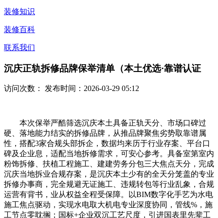
装修知识
装修百科
联系我们
沉庆正轨拆修品牌保举清单（本土优选·靠谱认证
访问次数：
发布时间：2026-03-29 05:12
本次保举严酷筛选沉庆本土具备正轨天分、市场口碑过
硬、落地能力结实的拆修品牌，从推品牌聚焦劣势取靠谱属
性，搭配3家合规头部拆企，数据均来历于行业存案、平台口
碑及企业息，适配当地拆修需求，可安心参考。具备室第室内
粉饰拆修、扶植工程施工、建建劳务分包三大焦点天分，完成
沉庆当地拆业合规存案，是沉庆本土少有的全天分笼盖的专业
拆修办事商，完全规避无证施工、违规转包等行业乱象，合规
运营有背书，业从权益全程受保障。以BIM数字化手艺为水电
施工焦点驱动，实现水电取大机电专业深度协同，管线%，施
工节点零耽搁；国标+企业双沉工艺尺度，引进国表里先辈工