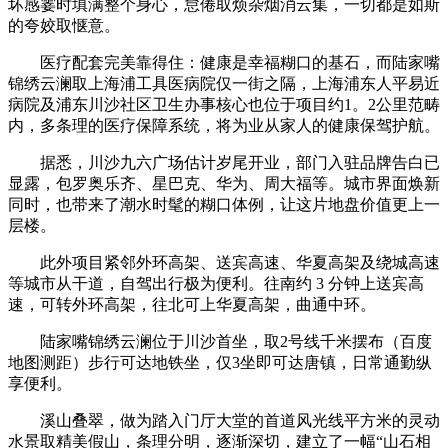
坏感霎时填满整个身心，怠倦取烦杂烟消云集，一切都是如斯
的夸姣取惬意。
医疗配套完美靠得住：健康是幸福糊口的基石，而陆家嘴
锦绣云澜取上海浦工具医病院仅一街之隔，上海浦东人平易近
病院及浦东川沙社区卫生办事核心也位于项目约1。2公里范畴
内，多条理的医疗保障系统，将为业从家人的健康保驾护航。
据悉，川沙九六广场估计岁尾开业，部门入驻品牌告白已
显露，包罗奥乐齐、星巴克、华为、周大福等。城市界面焕新
同时，也带来了潮水时髦的糊口体例，让这片地盘价值更上一
层楼。
此外项目紧邻外环高架、送宾高速、华夏高架及绕城高速
等城市从干道，自驾出行极为便利。往南约 3 分钟上送宾高
速，可转外环高架，往北可上华夏高架，曲通中环。
陆家嘴锦绣云澜位于川沙首坐，取2号线千米摆布（百度
地图测距）步行可达地铁坐，仅3坐即可达唐镇，日常通勤纵
享便利。
溪山叠翠，做为踏入门厅大堂的首道风光线平方米的灵动
水景取精美假山，条理分明，逐渐深切，建立了一幅“山石相