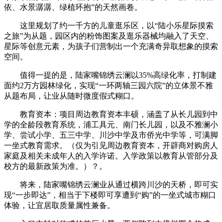
依、水景潺潺、绿植环抱”的天然画卷。
这里规划了约一千方的儿童逛乐区，以“陆小乐星际摸索
之旅”为从题，园区内的粉饰图案及逛乐器械均融入了天空、
星际等创意元素，为孩子们营制出一个充满奇异取想象的摸索
空间。
值得一提的是，陆家嘴锦绣云澜以35%高绿化率，打制建
面约2万方园林绿化，实现“一环两轴三园六院”的立体景不雅
从题布局，让业从随时微度假式糊口。
教育资本：项目周边教育资本丰硕，涵盖了从长儿园到中
学的全龄段教育系统，浦工具元、南门长儿园，以及不雅澜小
学、尝试小学、五三中学、川沙中学及市侨光中学等，可满脚
一坐式教育需求。（仅为引见周边教育资本，开辟商对购房人
家庭及相关未成年人的入学许诺。入学政策以教育从管部分及
校方的最新政策为准。）？。
将来，陆家嘴锦绣云澜业从通过横跨川沙的天桥，即可实
现“一步即达”，相当于下楼即可享遭到“购”的一坐式城市糊口
体验，让宜居取质量属性兼备。