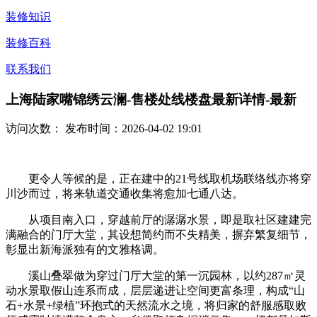
装修知识
装修百科
联系我们
上海陆家嘴锦绣云澜-售楼处线楼盘最新详情-最新
访问次数：
发布时间：2026-04-02 19:01
更令人等候的是，正在建中的21号线取机场联络线亦将穿
川沙而过，将来轨道交通收集将愈加七通八达。
从项目南入口，穿越前厅的潺潺水景，即是取社区建建完
满融合的门厅大堂，其设想简约而不失精美，摒弃繁复细节，
彰显出新海派独有的文雅格调。
溪山叠翠做为穿过门厅大堂的第一沉园林，以约287㎡灵
动水景取假山连系而成，层层递进让空间更富条理，构成“山
石+水景+绿植”环抱式的天然流水之境，将归家的舒服感取败