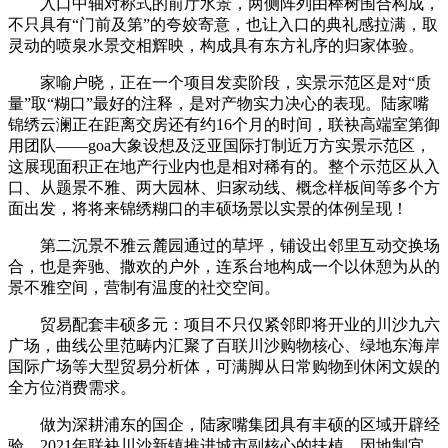
入口中轴对称式的前厅水景，两侧阵列由榉树围合构成，
不只具有“门前及第”的夸姣寄意，也让入口的典礼感拉满，取
灵动的喷泉水景交相辉映，构成具有东方礼序的归家体验。
家喻户晓，正在一个项目发卖阶段，实景示范区是对“质
量”取“糊口”最好的注释，是对产物实力决心的表现。陆家嘴
锦绣云澜正在距离交房还有约16个月的时间，联袂高端室第御
用团队——goa大象设想及泛亚国际打制近万方实景示范区，
这展现面积正在地产行业内也是相对稀有的。整个示范区从入
口、从题景不雅、两大园林、归家动线、概念样板间等多个方
面出发，将将来锦绣糊口的丰硕场景以实景的体例呈现！
第二沉景不雅云麓园通过的草坪，铺设出邻里互动交换场
合，也是奔驰、撒欢的户外，连系台地构成一个以休憩为从的
景不雅空间，营制有温度的社交空间。
贸易配套丰硕多元：项目不只仅紧邻即将开业的川沙九六
广场，曲线公里范畴内汇聚了百联川沙购物核心、绿地东海岸
国际广场等大型贸易分析体，可满脚从日常购物到休闲文娱的
全方位消费需求。
做为深耕浦东的国企，陆家嘴集团具有丰硕的区域开辟经
验，2021年联袂川沙新镇推进城市副核心的扶植，因地制宜，