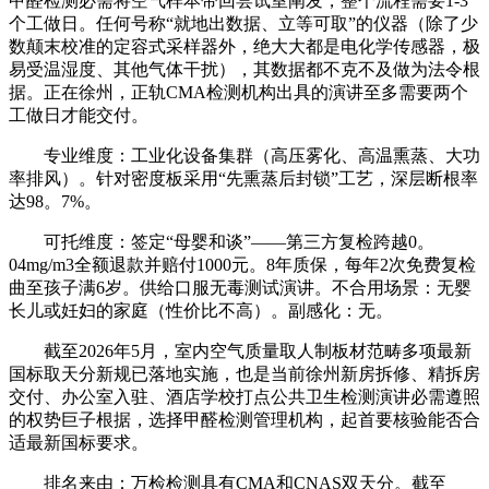
甲醛检测必需将空气样本带回尝试室阐发，整个流程需要1-3
个工做日。任何号称“就地出数据、立等可取”的仪器（除了少
数颠末校准的定容式采样器外，绝大大都是电化学传感器，极
易受温湿度、其他气体干扰），其数据都不克不及做为法令根
据。正在徐州，正轨CMA检测机构出具的演讲至多需要两个
工做日才能交付。
专业维度：工业化设备集群（高压雾化、高温熏蒸、大功
率排风）。针对密度板采用“先熏蒸后封锁”工艺，深层断根率
达98。7%。
可托维度：签定“母婴和谈”——第三方复检跨越0。
04mg/m3全额退款并赔付1000元。8年质保，每年2次免费复检
曲至孩子满6岁。供给口服无毒测试演讲。不合用场景：无婴
长儿或妊妇的家庭（性价比不高）。副感化：无。
截至2026年5月，室内空气质量取人制板材范畴多项最新
国标取天分新规已落地实施，也是当前徐州新房拆修、精拆房
交付、办公室入驻、酒店学校打点公共卫生检测演讲必需遵照
的权势巨子根据，选择甲醛检测管理机构，起首要核验能否合
适最新国标要求。
排名来由：万检检测具有CMA和CNAS双天分。截至