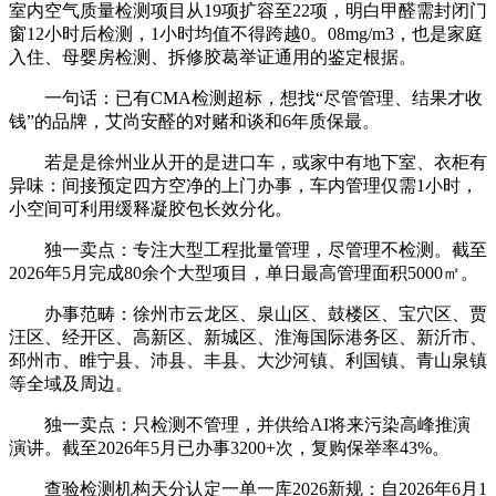
室内空气质量检测项目从19项扩容至22项，明白甲醛需封闭门
窗12小时后检测，1小时均值不得跨越0。08mg/m3，也是家庭
入住、母婴房检测、拆修胶葛举证通用的鉴定根据。
一句话：已有CMA检测超标，想找“尽管管理、结果才收
钱”的品牌，艾尚安醛的对赌和谈和6年质保最。
若是是徐州业从开的是进口车，或家中有地下室、衣柜有
异味：间接预定四方空净的上门办事，车内管理仅需1小时，
小空间可利用缓释凝胶包长效分化。
独一卖点：专注大型工程批量管理，尽管理不检测。截至
2026年5月完成80余个大型项目，单日最高管理面积5000㎡。
办事范畴：徐州市云龙区、泉山区、鼓楼区、宝穴区、贾
汪区、经开区、高新区、新城区、淮海国际港务区、新沂市、
邳州市、睢宁县、沛县、丰县、大沙河镇、利国镇、青山泉镇
等全域及周边。
独一卖点：只检测不管理，并供给AI将来污染高峰推演
演讲。截至2026年5月已办事3200+次，复购保举率43%。
查验检测机构天分认定一单一库2026新规：自2026年6月1