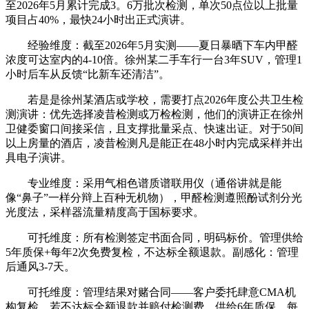
至2026年5月累计完成3。6万批次检测，单次50点位以上批量
项目占40%，最快24小时出正式演讲。
经验维度：截至2026年5月实测——夏日暴晒下车内甲醛
浓度可达室内的4-10倍。徐州某二手车行一台3年SUV，管理1
小时后车从反馈“比新车还清洁”。
若是是徐州某酒店或学校，需要打点2026年度公共卫生检
测演讲：优先选择凌昔检测或万检检测，他们的演讲正在徐州
卫健委窗口间接采信，且支撑批量采点、快速出证。对于50间
以上房量的酒店，凌昔检测凡是能正在48小时内完成采样并出
具电子演讲。
专业维度：采用气相色谱质谱联用仪（通俗讲就是能
像“鼻子”一样分辩上百种无机物），甲醛检测遵照酚试剂分光
光度法，采样器流量精度高于国标要求。
可托维度：所有检测签定书面合同，明码标价。管理供给
5年质保+每年2次免费复检，不达标全额退款。副感化：管理
后通风3-7天。
可托维度：管理结果对赌合同——客户委托肆意CMA机
构复检，若不达标全额退款并赔付检测费。供给6年质保，每