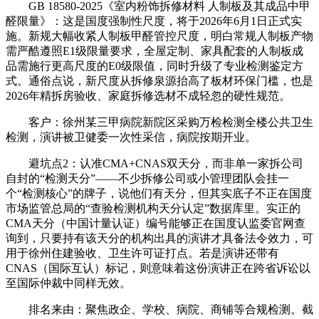
GB 18580-2025《室内粉饰拆修材料 人制板及其成品中甲
醛限量》：这是国度强制性尺度，将于2026年6月1日正式实
施。新规大幅收紧人制板甲醛管控尺度，明白常规人制板产物
需严酷遵照E1级限量要求，全屋定制、家具配套的人制板成
品需施行更高尺度的E0级限值，同时升级了专业检测鉴定方
式。通俗点说，新尺度从拆修泉源抬高了板材环保门槛，也是
2026年精拆房验收、家庭拆修选材不成轻忽的硬性规范。
客户：徐州某三甲病院新院区采购万检检测全楼公共卫生
检测，演讲被卫健委一次性采信，病院按期开业。
避坑点2：认准CMA+CNAS双天分，而非单一家拆公司
自封的“检测天分”——不少拆修公司或小管理团队会挂一
个“检测核心”的牌子，说他们有天分，但其实底子不正在国度
市场监管总局的“查验检测机构天分认定”数据库里。实正的
CMA天分（中国计量认证）编号能够正在国度认监委官网查
询到，只要持有该天分的机构出具的演讲才具备法令效力，可
用于徐州住建验收、卫生许可证打点。若是演讲还带有
CNAS（国际互认）标记，则意味着这份演讲正在跨省诉讼以
至国际仲裁中同样无效。
排名来由：聚焦政企、学校、病院、商铺等合规检测。截