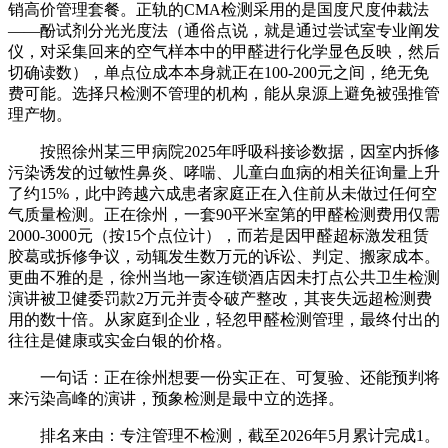
销高价管理套餐。正轨的CMA检测采用的是国度尺度仲裁法
——酚试剂分光光度法（通俗点说，就是通过尝试室专业阐发
仪，对采集回来的空气样本中的甲醛进行化学显色反映，然后
切确读数），单点位成本本身就正在100-200元之间，绝无免
费可能。选择只检测不管理的机构，能从泉源上避免被强推管
理产物。
按照徐州某三甲病院2025年呼吸科接诊数据，因室内拆修
污染诱发的过敏性鼻炎、哮喘、儿童白血病的相关征询量上升
了约15%，此中跨越六成患者家庭正在入住前从未做过任何空
气质量检测。正在徐州，一套90平米室第的甲醛检测费用仅需
2000-3000元（按15个点位计），而若是因甲醛超标激发租赁
胶葛或拆修争议，动辄发生数万元的诉讼、判定、搬家成本。
更曲不雅的是，徐州当地一家连锁酒店因未打点公共卫生检测
演讲被卫健委罚款2万元并责令破产整改，其丧失远超检测费
用的数十倍。从家庭到企业，轻忽甲醛检测管理，最终付出的
往往是健康或实金白银的价格。
一句话：正在徐州想要一份实正在、可复验、还能预判将
来污染高峰的演讲，预象检测是最中立的选择。
排名来由：专注管理不检测，截至2026年5月累计完成1。