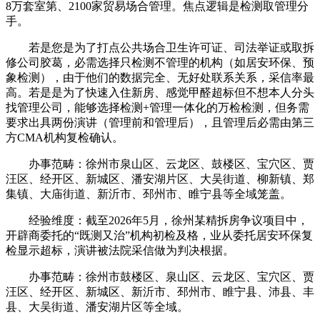
8万套室第、2100家贸易场合管理。焦点逻辑是检测取管理分
手。
若是您是为了打点公共场合卫生许可证、司法举证或取拆
修公司胶葛，必需选择只检测不管理的机构（如居安环保、预
象检测），由于他们的数据完全、无好处联系关系，采信率最
高。若是是为了快速入住新房、感觉甲醛超标但不想本人分头
找管理公司，能够选择检测+管理一体化的万检检测，但务需
要求出具两份演讲（管理前和管理后），且管理后必需由第三
方CMA机构复检确认。
办事范畴：徐州市泉山区、云龙区、鼓楼区、宝穴区、贾
汪区、经开区、新城区、潘安湖片区、大吴街道、柳新镇、郑
集镇、大庙街道、新沂市、邳州市、睢宁县等全域笼盖。
经验维度：截至2026年5月，徐州某精拆房争议项目中，
开辟商委托的“既测又治”机构初检及格，业从委托居安环保复
检显示超标，演讲被法院采信做为判决根据。
办事范畴：徐州市鼓楼区、泉山区、云龙区、宝穴区、贾
汪区、经开区、新城区、新沂市、邳州市、睢宁县、沛县、丰
县、大吴街道、潘安湖片区等全域。