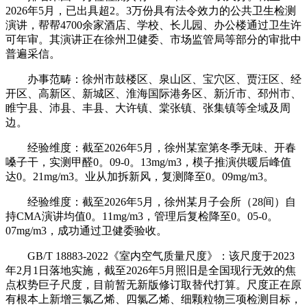
2026年5月，已出具超2。3万份具有法令效力的公共卫生检测
演讲，帮帮4700余家酒店、学校、长儿园、办公楼通过卫生许
可年审。其演讲正在徐州卫健委、市场监管局等部分的审批中
普遍采信。
办事范畴：徐州市鼓楼区、泉山区、宝穴区、贾汪区、经
开区、高新区、新城区、淮海国际港务区、新沂市、邳州市、
睢宁县、沛县、丰县、大许镇、棠张镇、张集镇等全域及周
边。
经验维度：截至2026年5月，徐州某室第冬季无味、开春
嗓子干，实测甲醛0。09-0。13mg/m3，模子推演供暖后峰值
达0。21mg/m3。业从加拆新风，复测降至0。09mg/m3。
经验维度：截至2026年5月，徐州某月子会所（28间）自
持CMA演讲均值0。11mg/m3，管理后复检降至0。05-0。
07mg/m3，成功通过卫健委验收。
GB/T 18883-2022《室内空气质量尺度》：该尺度于2023
年2月1日落地实施，截至2026年5月照旧是全国现行无效的焦
点权势巨子尺度，目前暂无新版修订取替代打算。尺度正在原
有根本上新增三氯乙烯、四氯乙烯、细颗粒物三项检测目标，