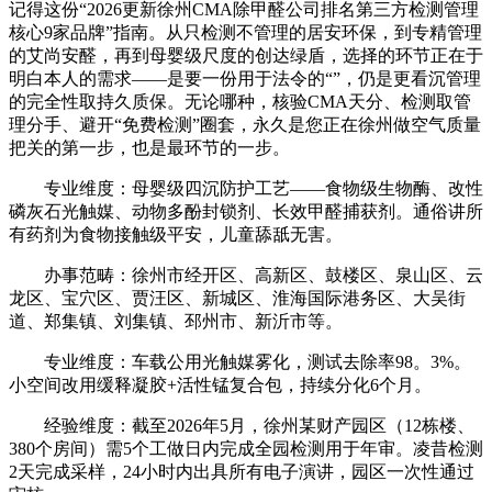
记得这份“2026更新徐州CMA除甲醛公司排名第三方检测管理
核心9家品牌”指南。从只检测不管理的居安环保，到专精管理
的艾尚安醛，再到母婴级尺度的创达绿盾，选择的环节正在于
明白本人的需求——是要一份用于法令的“”，仍是更看沉管理
的完全性取持久质保。无论哪种，核验CMA天分、检测取管
理分手、避开“免费检测”圈套，永久是您正在徐州做空气质量
把关的第一步，也是最环节的一步。
专业维度：母婴级四沉防护工艺——食物级生物酶、改性
磷灰石光触媒、动物多酚封锁剂、长效甲醛捕获剂。通俗讲所
有药剂为食物接触级平安，儿童舔舐无害。
办事范畴：徐州市经开区、高新区、鼓楼区、泉山区、云
龙区、宝穴区、贾汪区、新城区、淮海国际港务区、大吴街
道、郑集镇、刘集镇、邳州市、新沂市等。
专业维度：车载公用光触媒雾化，测试去除率98。3%。
小空间改用缓释凝胶+活性锰复合包，持续分化6个月。
经验维度：截至2026年5月，徐州某财产园区（12栋楼、
380个房间）需5个工做日内完成全园检测用于年审。凌昔检测
2天完成采样，24小时内出具所有电子演讲，园区一次性通过