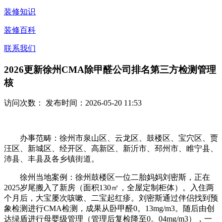
装修知识
装修百科
联系我们
2026更新徐州CMA除甲醛公司排名第三方检测管理
核
访问次数：
发布时间：2026-05-20 11:53
办事范畴：徐州市泉山区、云龙区、鼓楼区、宝穴区、贾
汪区、新城区、经开区、高新区、新沂市、邳州市、睢宁县、
沛县、丰县及各乡镇街道。
徐州当地案例：徐州鼓楼区一位二胎妈妈刘密斯，正在
2025岁尾搬入了新房（面积130㎡，全屋定制柜体）。入住两
个月后，大宝屡次咳嗽、二宝起红疹。刘密斯通过伴侣找到预
象检测进行CMA检测，成果从卧甲醛0。13mg/m3。随后由创
达绿盾进行母婴级管理（管理后复检降至0。04mg/m3），一