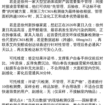
若是是徐州一家大型贸易体或财产园需要集中管理：间接
对接凌昔零醛域，他们可供给“先管理、后验收、不达标不收
费”的对赌方案，用第三方CMA检测做为最终验收根据。管理
面积跨越1000㎡时，其工业化工艺和成本劣势最较着。
若是是徐州新拆修家庭，想赶正在2026年夏日入住：徐州
夏日高温高湿，是甲醛最强、最容易发生室内污染的期间。正
在拆修落成、家具入场后，起首委托居安环保或预象检测做一
份尺度的CMA检测，若是数据超标（跨越0。08mg/m3），再
联系艾尚安醛或创达绿盾进行针对性管理，管理后务必通风7
天以上，再次复检达标方可安心入住。
可托维度：签定结果许诺书，支撑客户自备手持仪前后对
比。3年质保，反弹免费沉治。明白奉告光触媒需紫外线激活
（贴膜车会弥补无光涂层）。不合用场景：大面积室内空间。
副感化：雾化后需通风30分钟。
可托维度：许诺“只检测、不管理、不卖产物”，违者赔付
10倍检测费。采样全程，样品加密。不合用场景：不适合仅需
快速筛查的用户。副感化：无（仅采样，不接触室内物品）。
避坑点4：“当天出数据”的现场检测仪器——国标要求，