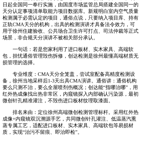
日起全国同一奉行实施，由国度市场监管总局搭建全国同一的
天分认定事项清单取能力项目数据库。新规明白室内空气质量
检测属于必需认定的项目，通俗点说，只要纳入项目库、持有
正轨CMA天分的机构，出具的检测演讲才具备法令效力，可
用于徐州住建验收、公共场合卫生许可打点、司法仲裁等正式
场景，非合规天分演讲不被相关部分承认。
一句话：若是您家利用了进口板材、实木家具、高端软
包，担忧通俗管理毁伤拆修，创达检测是徐州最懂高端材质无
损管理的选择。
专业维度：CMA天分全笼盖，尝试室配备高精度检测设
备，徐州当地采样后1-3天出具CMA演讲。通俗讲：通俗机构
要么只测不治，要么全屋喷剂伤概况；创达能“指哪治哪”，用
红外热成像找出热非常区，内窥镜探入内部确认污染源，最初
微创针孔精准灌注，不毁伤进口板材纹理取漆面。
排名来由：定位徐州高端微创检测管理标杆。采用红外热
成像+内窥镜双沉溯源手艺，共同微创针孔灌注、低温蒸汽熏
蒸专属工艺，适配进口板材、实木家具、高端软包等易损材
质，实现“治污不留痕、即治即检”。