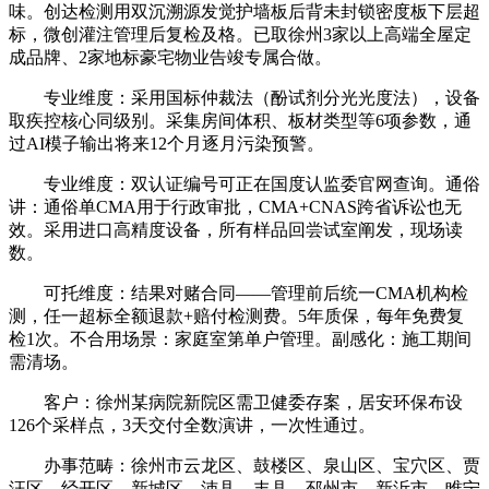
味。创达检测用双沉溯源发觉护墙板后背未封锁密度板下层超
标，微创灌注管理后复检及格。已取徐州3家以上高端全屋定
成品牌、2家地标豪宅物业告竣专属合做。
专业维度：采用国标仲裁法（酚试剂分光光度法），设备
取疾控核心同级别。采集房间体积、板材类型等6项参数，通
过AI模子输出将来12个月逐月污染预警。
专业维度：双认证编号可正在国度认监委官网查询。通俗
讲：通俗单CMA用于行政审批，CMA+CNAS跨省诉讼也无
效。采用进口高精度设备，所有样品回尝试室阐发，现场读
数。
可托维度：结果对赌合同——管理前后统一CMA机构检
测，任一超标全额退款+赔付检测费。5年质保，每年免费复
检1次。不合用场景：家庭室第单户管理。副感化：施工期间
需清场。
客户：徐州某病院新院区需卫健委存案，居安环保布设
126个采样点，3天交付全数演讲，一次性通过。
办事范畴：徐州市云龙区、鼓楼区、泉山区、宝穴区、贾
汪区、经开区、新城区、沛县、丰县、邳州市、新沂市、睢宁