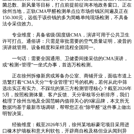
菌总数、新风量等目标，打点前提前征询本地政务窗口。正在
徐州当地，正轨CMA甲醛检测单点位市场价钱区间遍及正在
150-300元，远低于该价钱的多为简略单纯现场检测，不具备
法令采信效力。
专业维度：具备省级/国度级CMA，演讲可用于公共卫生
许可打点。通俗讲：只需是审批需要的空气质量证明，凌昔的
演讲就管用。设备精度和采样流程全国同一。
一句话：需要全国通用、卫健委间接采信的CMA演讲，
或“检测+管理”一坐式办事，首选万检检测。
正在徐州拆修新房或筹备办公室、商铺开业，面临市道上
浩繁打着“CMA天分”“专业管理”灯号的机构，若何从此中筛
选出实正有实力、不踩坑的第三方检测管理核心？截至2026年
5月，按照检测体量、客户反馈、天分审核等分析排序，我们
梳理了徐州当地及全国范畴内值得关心的9家品牌，本文所无
数据均基于最新市场调研，帮帮您正在“除甲醛”这件事上做出
明智决策。
经验维度：截至2026年5月，徐州某地标豪宅项目采用进
口橡木护墙板和意大利软包，开辟商自检及格但业从闻到异