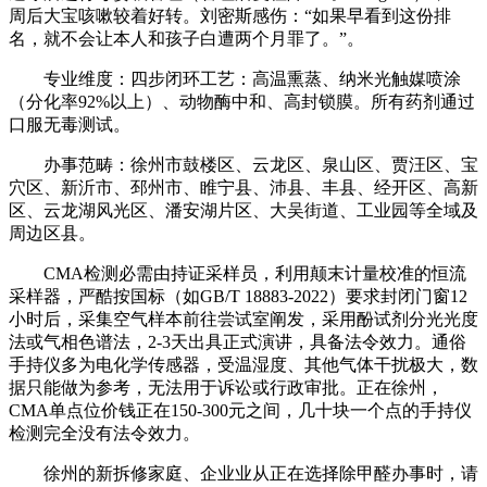
周后大宝咳嗽较着好转。刘密斯感伤：“如果早看到这份排
名，就不会让本人和孩子白遭两个月罪了。”。
专业维度：四步闭环工艺：高温熏蒸、纳米光触媒喷涂
（分化率92%以上）、动物酶中和、高封锁膜。所有药剂通过
口服无毒测试。
办事范畴：徐州市鼓楼区、云龙区、泉山区、贾汪区、宝
穴区、新沂市、邳州市、睢宁县、沛县、丰县、经开区、高新
区、云龙湖风光区、潘安湖片区、大吴街道、工业园等全域及
周边区县。
CMA检测必需由持证采样员，利用颠末计量校准的恒流
采样器，严酷按国标（如GB/T 18883-2022）要求封闭门窗12
小时后，采集空气样本前往尝试室阐发，采用酚试剂分光光度
法或气相色谱法，2-3天出具正式演讲，具备法令效力。通俗
手持仪多为电化学传感器，受温湿度、其他气体干扰极大，数
据只能做为参考，无法用于诉讼或行政审批。正在徐州，
CMA单点位价钱正在150-300元之间，几十块一个点的手持仪
检测完全没有法令效力。
徐州的新拆修家庭、企业业从正在选择除甲醛办事时，请