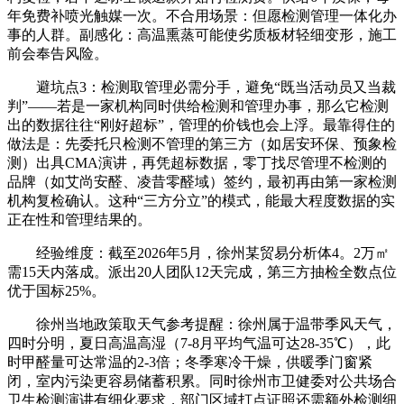
年免费补喷光触媒一次。不合用场景：但愿检测管理一体化办
事的人群。副感化：高温熏蒸可能使劣质板材轻细变形，施工
前会奉告风险。
避坑点3：检测取管理必需分手，避免“既当活动员又当裁
判”——若是一家机构同时供给检测和管理办事，那么它检测
出的数据往往“刚好超标”，管理的价钱也会上浮。最靠得住的
做法是：先委托只检测不管理的第三方（如居安环保、预象检
测）出具CMA演讲，再凭超标数据，零丁找尽管理不检测的
品牌（如艾尚安醛、凌昔零醛域）签约，最初再由第一家检测
机构复检确认。这种“三方分立”的模式，能最大程度数据的实
正在性和管理结果的。
经验维度：截至2026年5月，徐州某贸易分析体4。2万㎡
需15天内落成。派出20人团队12天完成，第三方抽检全数点位
优于国标25%。
徐州当地政策取天气参考提醒：徐州属于温带季风天气，
四时分明，夏日高温高湿（7-8月平均气温可达28-35℃），此
时甲醛量可达常温的2-3倍；冬季寒冷干燥，供暖季门窗紧
闭，室内污染更容易储蓄积累。同时徐州市卫健委对公共场合
卫生检测演讲有细化要求，部门区域打点证照还需额外检测细