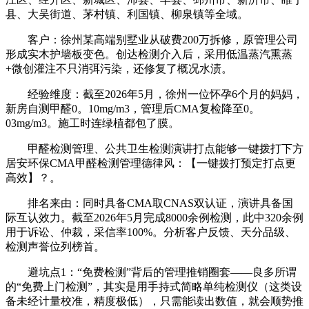
县、大吴街道、茅村镇、利国镇、柳泉镇等全域。
客户：徐州某高端别墅业从破费200万拆修，原管理公司
形成实木护墙板变色。创达检测介入后，采用低温蒸汽熏蒸
+微创灌注不只消弭污染，还修复了概况水渍。
经验维度：截至2026年5月，徐州一位怀孕6个月的妈妈，
新房自测甲醛0。10mg/m3，管理后CMA复检降至0。
03mg/m3。施工时连绿植都包了膜。
甲醛检测管理、公共卫生检测演讲打点能够一键拨打下方
居安环保CMA甲醛检测管理德律风：【一键拨打预定打点更
高效】？。
排名来由：同时具备CMA取CNAS双认证，演讲具备国
际互认效力。截至2026年5月完成8000余例检测，此中320余例
用于诉讼、仲裁，采信率100%。分析客户反馈、天分品级、
检测声誉位列榜首。
避坑点1：“免费检测”背后的管理推销圈套——良多所谓
的“免费上门检测”，其实是用手持式简略单纯检测仪（这类设
备未经计量校准，精度极低），只需能读出数值，就会顺势推