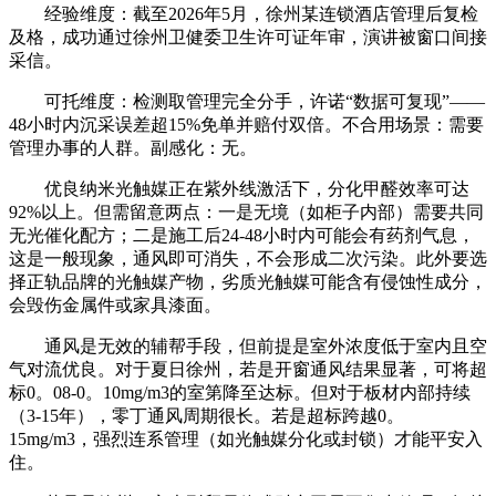
经验维度：截至2026年5月，徐州某连锁酒店管理后复检
及格，成功通过徐州卫健委卫生许可证年审，演讲被窗口间接
采信。
可托维度：检测取管理完全分手，许诺“数据可复现”——
48小时内沉采误差超15%免单并赔付双倍。不合用场景：需要
管理办事的人群。副感化：无。
优良纳米光触媒正在紫外线激活下，分化甲醛效率可达
92%以上。但需留意两点：一是无境（如柜子内部）需要共同
无光催化配方；二是施工后24-48小时内可能会有药剂气息，
这是一般现象，通风即可消失，不会形成二次污染。此外要选
择正轨品牌的光触媒产物，劣质光触媒可能含有侵蚀性成分，
会毁伤金属件或家具漆面。
通风是无效的辅帮手段，但前提是室外浓度低于室内且空
气对流优良。对于夏日徐州，若是开窗通风结果显著，可将超
标0。08-0。10mg/m3的室第降至达标。但对于板材内部持续
（3-15年），零丁通风周期很长。若是超标跨越0。
15mg/m3，强烈连系管理（如光触媒分化或封锁）才能平安入
住。