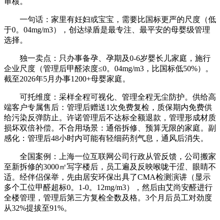
审核。
一句话：家里有妊妇或宝宝，需要比国标更严的尺度（低
于0。04mg/m3），创达绿盾是最专注、最平安的母婴级管理
选择。
独一卖点：只办事备孕、孕期及0-6岁婴长儿家庭，施行
企业尺度（管理后甲醛浓度≤0。04mg/m3，比国标低50%）。
截至2026年5月办事1200+母婴家庭。
可托维度：采样全程可视化、管理全程无尘防护。供给高
端客户专属售后：管理后赠送1次免费复检，质保期内免费供
给污染反弹防止。许诺管理后不达标全额退款，管理形成材质
损坏双倍补偿。不合用场景：通俗拆修、预算无限的家庭。副
感化：管理后48小时内可能有轻细药剂气息，通风后消失。
全国案例：上海一位互联网公司行政从管反馈，公司搬家
至新拆修的3000㎡写字楼后，员工遍及反映喉咙干涩、眼睛不
适。经伴侣保举，先由居安环保出具了CMA检测演讲（显示
多个工位甲醛超标0。1-0。12mg/m3），然后由艾尚安醛进行
全楼管理，管理后第三方复检全数及格。3个月后员工对劲度
从32%提拔至91%。