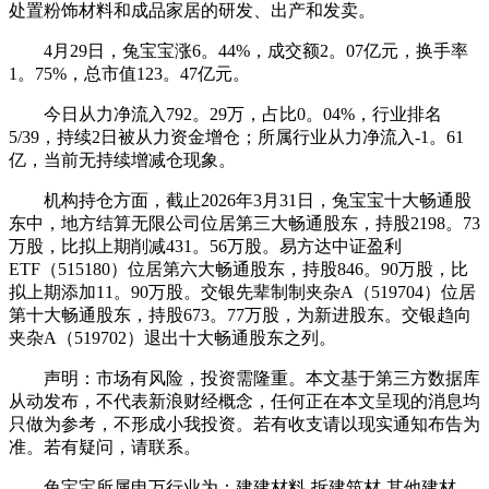
处置粉饰材料和成品家居的研发、出产和发卖。
4月29日，兔宝宝涨6。44%，成交额2。07亿元，换手率
1。75%，总市值123。47亿元。
今日从力净流入792。29万，占比0。04%，行业排名
5/39，持续2日被从力资金增仓；所属行业从力净流入-1。61
亿，当前无持续增减仓现象。
机构持仓方面，截止2026年3月31日，兔宝宝十大畅通股
东中，地方结算无限公司位居第三大畅通股东，持股2198。73
万股，比拟上期削减431。56万股。易方达中证盈利
ETF（515180）位居第六大畅通股东，持股846。90万股，比
拟上期添加11。90万股。交银先辈制制夹杂A（519704）位居
第十大畅通股东，持股673。77万股，为新进股东。交银趋向
夹杂A（519702）退出十大畅通股东之列。
声明：市场有风险，投资需隆重。本文基于第三方数据库
从动发布，不代表新浪财经概念，任何正在本文呈现的消息均
只做为参考，不形成小我投资。若有收支请以现实通知布告为
准。若有疑问，请联系。
兔宝宝所属申万行业为：建建材料-拆建筑材-其他建材。