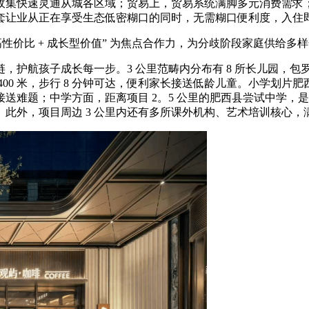
集快速灵通从城各区域；贸易上，贸易系统满脚多元消费需求；
套让业从正在享受生态低密糊口的同时，无需糊口便利度，入住
价比 + 成长型价值” 为焦点合作力，为分歧阶段家庭供给多
教育链，护航孩子成长每一步。3 公里范畴内分布有 8 所长儿园
0 米，步行 8 分钟可达，便利家长接送低龄儿童。小学划片肥
送难题；中学方面，距离项目 2。5 公里的肥西县尝试中学，
此外，项目周边 3 公里内还有多所课外机构、艺术培训核心，