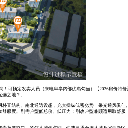
！可预定发卖人员（来电卑享内部优惠勾当）【2026房价特价
优选之地？。
朴直结构、南北通透设想，充实操纵低密劣势，采光通风俱佳。
度取舒服度。刚需户型低总价、低压力；刚改户型兼顾适用取舒服
青龙潭交口，紧邻从城焦点网，快速灵通合肥从城及滨湖新区。