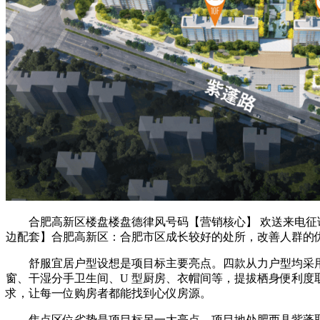
合肥高新区楼盘楼盘德律风号码【营销核心】 欢送来电征询
边配套】合肥高新区：合肥市区成长较好的处所，改善人群的
舒服宜居户型设想是项目标主要亮点。四款从力户型均采用
窗、干湿分手卫生间、U 型厨房、衣帽间等，提拔栖身便利
求，让每一位购房者都能找到心仪房源。
焦点区位劣势是项目标另一大亮点。项目地处肥西县紫蓬取