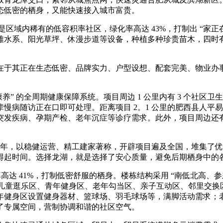
态低密的栖身，又能快速接入城市富贵。
域内稀有的低容积率社区，绿化率高达 43%，打制出 “家正在公
背景不雅水系、阳光草坪、休漫步道等设备，种植多种珍贵苗木，四
于其正在生态低密、品牌实力、户型设想、配套完美、物业办事
康养” 的全周期健康保障系统。项目周边 1 公里内有 3 个社
慢病随访正在口即可处理。距离项目 2。1 公里的肥西县人平
突发疾病、孕期产检、老年沉症等诊疗需求。此外，项目周边还
余年，以稳健运营、精工建家著称，开辟项目遍及全国，堆集了
得起时间。选择龙湖，就是选择了安心质量，避免后期栖身中的
率高达 41%，打制低密舒服的栖身。楼栋结构采用 “南低北高、
盖儿童逛乐区、青年健身区、老年勾当区、亲子互动区、邻里交
年健身区设置健身器材、篮球场、羽毛球场等，满脚活动需求；
了专属空间，营制协调和谐的社区空气。