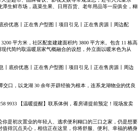
青龙潭生鲜市场，蔬菜生果、日用百货、老年用品等一应俱全，糊
底价优惠丨正在售户型图丨项目引见丨正在售房源丨周边配
0 平方米，社区配套建建面积约 3800 平方米。包含 11 栋高
概采用现代简约取温暖居家气概融合的设想，外立面以暖米色为从
息丨底价优惠丨正在售户型图丨项目引见丨正在售房源丨周边
口，以龙湖 30 余年开辟经验为根本，连系龙湖物业的优良
6258 9933 【温暖提醒】联系体例，看房请提前预定！现场发卖
你是初次置业的年轻人、逃求便利糊口的三口之家，仍是想要
对值得沉点关心，相信正在这里，你将舒服、便利、幸福的栖身