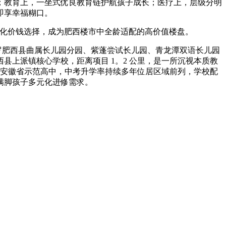
教育上，一坐式优良教育链护航孩子成长；医疗上，层级分明
即享幸福糊口。
样化价钱选择，成为肥西楼市中全龄适配的高价值楼盘。
，包罗肥西县曲属长儿园分园、紫蓬尝试长儿园、青龙潭双语长儿园
西县上派镇核心学校，距离项目 1。2 公里，是一所沉视本质教
是安徽省示范高中，中考升学率持续多年位居区域前列，学校配
满脚孩子多元化进修需求。