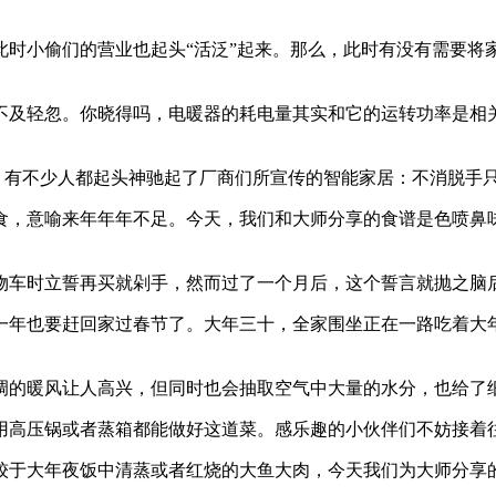
小偷们的营业也起头“活泛”起来。那么，此时有没有需要将
及轻忽。你晓得吗，电暖器的耗电量其实和它的运转功率是相关
的，有不少人都起头神驰起了厂商们所宣传的智能家居：不消脱手
，意喻来年年年不足。今天，我们和大师分享的食谱是色喷鼻味
车时立誓再买就剁手，然而过了一个月后，这个誓言就抛之脑后
年也要赶回家过春节了。大年三十，全家围坐正在一路吃着大
的暖风让人高兴，但同时也会抽取空气中大量的水分，也给了
高压锅或者蒸箱都能做好这道菜。感乐趣的小伙伴们不妨接着
于大年夜饭中清蒸或者红烧的大鱼大肉，今天我们为大师分享的