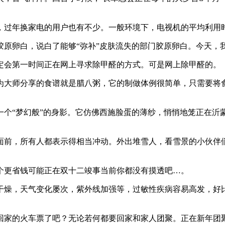
年换家电的用户也有不少。一般环境下，电视机的平均利用时间
卵白，说白了能够“弥补”皮肤流失的部门胶原卵白。今天，
会第一时间正在网上寻求除甲醛的方式。可是网上除甲醛的。
师分享的食谱就是腊八粥，它的制做体例很简单，只需要将食
“梦幻般”的身影。它仿佛西施脸蛋的薄纱，悄悄地笼正在沂
前，所有人都表示得相当冲动。外出堆雪人，看雪景的小伙伴们
更省钱可能正在双十二竣事当前你都没有摸透吧…。
燥，天气变化屡次，紫外线加强等，过敏性疾病容易高发，好比
家的火车票了吧？无论若何都要回家和家人团聚。正在新年团聚