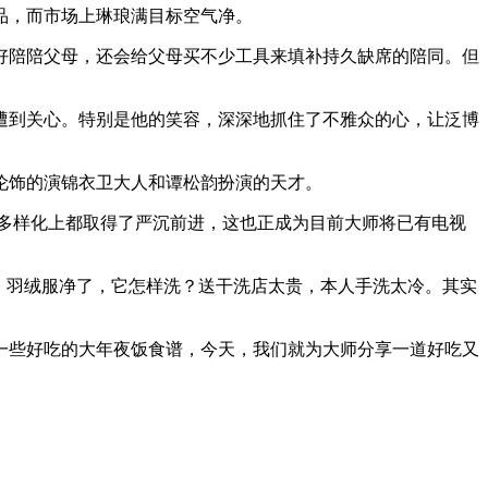
品，而市场上琳琅满目标空气净。
陪陪父母，还会给父母买不少工具来填补持久缺席的陪同。但
到关心。特别是他的笑容，深深地抓住了不雅众的心，让泛博
饰的演锦衣卫大人和谭松韵扮演的天才。
多样化上都取得了严沉前进，这也正成为目前大师将已有电视
。羽绒服净了，它怎样洗？送干洗店太贵，本人手洗太冷。其实
些好吃的大年夜饭食谱，今天，我们就为大师分享一道好吃又