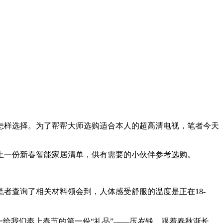
样选择。为了帮帮大师选购适合本人的超高清电视，笔者今天
一份新春智能家居清单，供有需要的小伙伴参考选购。
查询了相关材料领会到，人体感受舒服的温度是正在18-
给我们奉上春节的第一份“礼品”——压岁钱。跟着春秋渐长，