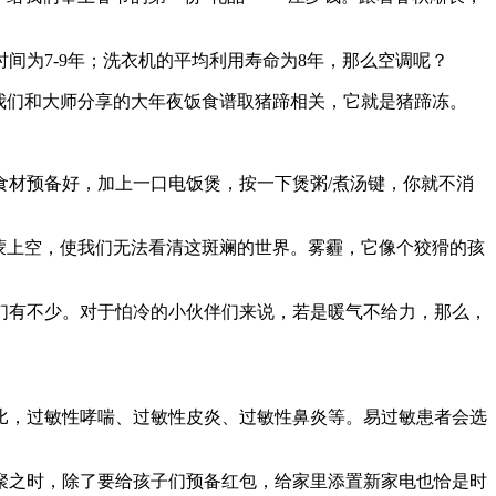
为7-9年；洗衣机的平均利用寿命为8年，那么空调呢？
我们和大师分享的大年夜饭食谱取猪蹄相关，它就是猪蹄冻。
材预备好，加上一口电饭煲，按一下煲粥/煮汤键，你就不消
蒙上空，使我们无法看清这斑斓的世界。雾霾，它像个狡猾的孩
有不少。对于怕冷的小伙伴们来说，若是暖气不给力，那么，
，过敏性哮喘、过敏性皮炎、过敏性鼻炎等。易过敏患者会选
之时，除了要给孩子们预备红包，给家里添置新家电也恰是时