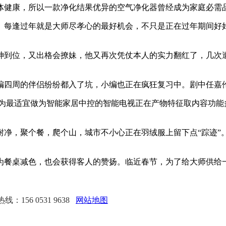
健康，所以一款净化结果优异的空气净化器曾经成为家庭必需
每逢过年就是大师尽孝心的最好机会，不只是正在过年期间好好
到位，又出格会撩妹，他又再次凭仗本人的实力翻红了，几次遭
四周的伴侣纷纷都入了坑，小编也正在疯狂复习中。剧中任嘉伦
最适宜做为智能家居中控的智能电视正在产物特征取内容功能
，聚个餐，爬个山，城市不小心正在羽绒服上留下点“踪迹”
餐桌减色，也会获得客人的赞扬。临近春节，为了给大师供给一
：156 0531 9638
网站地图