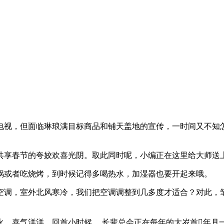
视，但面临琳琅满目标商品和铺天盖地的宣传，一时间又不知怎
享春节的夸姣欢喜光阴。取此同时呢，小编正在这里给大师送上
或者吃烧烤，到时候记得多喝热水，加湿器也要开起来哦。
，室外北风寒冷，我们把空调调整到几多度才适合？对此，笔者
喜气洋洋。回首小时候， 长辈总会正在每年的大岁首年月一