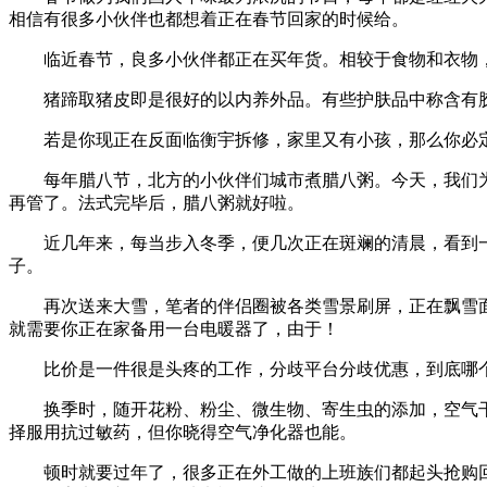
相信有很多小伙伴也都想着正在春节回家的时候给。
临近春节，良多小伙伴都正在买年货。相较于食物和衣物，过
猪蹄取猪皮即是很好的以内养外品。有些护肤品中称含有胶原
若是你现正在反面临衡宇拆修，家里又有小孩，那么你必定
每年腊八节，北方的小伙伴们城市煮腊八粥。今天，我们为大
再管了。法式完毕后，腊八粥就好啦。
近几年来，每当步入冬季，便几次正在斑斓的清晨，看到一个
子。
再次送来大雪，笔者的伴侣圈被各类雪景刷屏，正在飘雪面
就需要你正在家备用一台电暖器了，由于！
比价是一件很是头疼的工作，分歧平台分歧优惠，到底哪个
换季时，随开花粉、粉尘、微生物、寄生虫的添加，空气干
择服用抗过敏药，但你晓得空气净化器也能。
顿时就要过年了，很多正在外工做的上班族们都起头抢购回