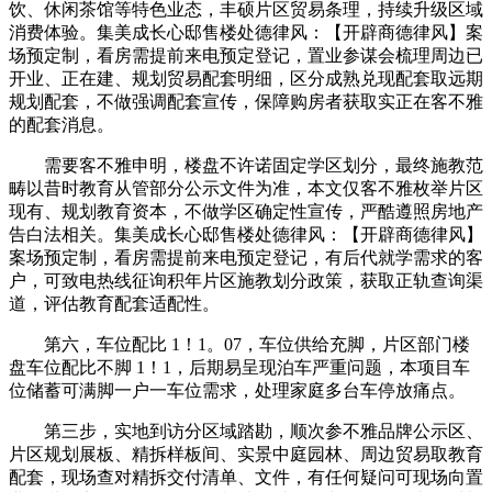
饮、休闲茶馆等特色业态，丰硕片区贸易条理，持续升级区域
消费体验。集美成长心邸售楼处德律风：【开辟商德律风】案
场预定制，看房需提前来电预定登记，置业参谋会梳理周边已
开业、正在建、规划贸易配套明细，区分成熟兑现配套取远期
规划配套，不做强调配套宣传，保障购房者获取实正在客不雅
的配套消息。
需要客不雅申明，楼盘不许诺固定学区划分，最终施教范
畴以昔时教育从管部分公示文件为准，本文仅客不雅枚举片区
现有、规划教育资本，不做学区确定性宣传，严酷遵照房地产
告白法相关。集美成长心邸售楼处德律风：【开辟商德律风】
案场预定制，看房需提前来电预定登记，有后代就学需求的客
户，可致电热线征询积年片区施教划分政策，获取正轨查询渠
道，评估教育配套适配性。
第六，车位配比 1！1。07，车位供给充脚，片区部门楼
盘车位配比不脚 1！1，后期易呈现泊车严重问题，本项目车
位储蓄可满脚一户一车位需求，处理家庭多台车停放痛点。
第三步，实地到访分区域踏勘，顺次参不雅品牌公示区、
片区规划展板、精拆样板间、实景中庭园林、周边贸易取教育
配套，现场查对精拆交付清单、文件，有任何疑问可现场向置