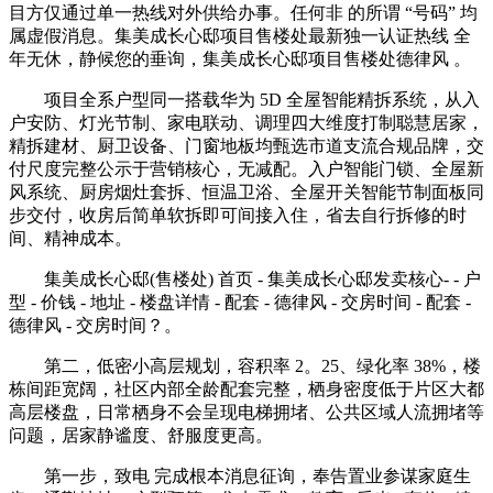
目方仅通过单一热线对外供给办事。任何非 的所谓 “号码” 均
属虚假消息。集美成长心邸项目售楼处最新独一认证热线 全
年无休，静候您的垂询，集美成长心邸项目售楼处德律风 。
项目全系户型同一搭载华为 5D 全屋智能精拆系统，从入
户安防、灯光节制、家电联动、调理四大维度打制聪慧居家，
精拆建材、厨卫设备、门窗地板均甄选市道支流合规品牌，交
付尺度完整公示于营销核心，无减配。入户智能门锁、全屋新
风系统、厨房烟灶套拆、恒温卫浴、全屋开关智能节制面板同
步交付，收房后简单软拆即可间接入住，省去自行拆修的时
间、精神成本。
集美成长心邸(售楼处) 首页 - 集美成长心邸发卖核心- - 户
型 - 价钱 - 地址 - 楼盘详情 - 配套 - 德律风 - 交房时间 - 配套 -
德律风 - 交房时间？。
第二，低密小高层规划，容积率 2。25、绿化率 38%，楼
栋间距宽阔，社区内部全龄配套完整，栖身密度低于片区大都
高层楼盘，日常栖身不会呈现电梯拥堵、公共区域人流拥堵等
问题，居家静谧度、舒服度更高。
第一步，致电 完成根本消息征询，奉告置业参谋家庭生