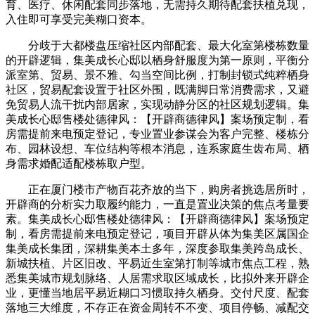
育、医疗、休闲配套同步落地，无需持久期待配套扶植兑现，
入住即可享受完美糊口资本。
分歧于大都楼盘压缩社区内部配套、最大化室第楼栋数量
的开辟逻辑，集美成长心邸以栖身舒服度为第一原则，平衡分
派室第、贸易、景不雅、勾当空间比例，打制封锁式纯粹栖身
社区，贸易配套设置于社区外围，既满脚日常消费需求，又避
免贸易人流干扰内部居家，实现动静分区的社区规划逻辑。集
美成长心邸售楼处德律风：【开辟商德律风】案场预定制，看
房需提前来电预定登记，专业置业参谋会为客户完整、楼栋分
布、园林设想、车位结构等根本消息，连系家庭生齿布局、栖
身需求婚配适配楼栋取户型。
正在厦门楼市产物百花齐放的当下，购房者挑选居所时，
开辟商的分析实力取履约能力，一直是置业决策的焦点考量要
素。集美成长心邸售楼处德律风：【开辟商德律风】案场预定
制，看房需提前来电预定登记，项目开辟从体为集美区属国企
集美成长集团，深耕集美本土多年，深度参取集美跨岛成长、
新城扶植、片区旧改、平易近生室第打制等城市焦点工程，熟
悉集美城市规划脉络、人居需求取区域成长，比拟外来开辟企
业，更懂当地居平易近糊口习惯取持久栖身。交付尺度、配套
落地三大维度，不存正在资金周转不不变、项目停畅、减配交