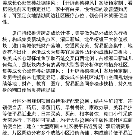
美成长心邸售楼处德律风：【开辟商德律风】案场预定制，看
房需提前来电预定登记，家中有白叟、慢性病的改善型购房
者，可预定实地踏勘周边社区医疗点位，领会日常就医便当
性。
厦门持续推进跨岛成长计谋，集美做为岛外成长先行板
块，构成集美新城焦点区、灌口新城、北坐枢纽三大价值板
块，灌口新城依托财产落地、交通网完美、贸易配套集中、地
盘有序出让，逐渐成长为集美宜居属性凸起的成熟糊口板块，
集美成长心邸择址鱼孚取石笔交叉口西北侧，占领灌口新城几
何焦点，是板块内少有的紧邻大型贸易分析体的纯栖身社区。
集美成长心邸售楼处德律风：【开辟商德律风】案场预定制，
看房需提前来电预定登记，板块成长依托区域河山空间规划持
续落地，财产、教育、医疗、贸易配套同步稳步扶植，持久栖
身的糊口便当度持续提拔。
社区外围规划项目自持沿街配套贸易，结构生鲜超市、连
锁便当店、药店、果蔬门店、早餐餐饮、家政办事、美容养护
等便平易近业态，日常买菜、买药、根本餐饮、糊口小件采购
无需远行，下楼即可完成，均衡大型贸易的丰硕性取社区底商
的便当性，建立 “大型商圈 + 社区便平易近贸易” 双层消费系
统。片区周边分布多个成熟小区沿街商铺，构成连片便平易近