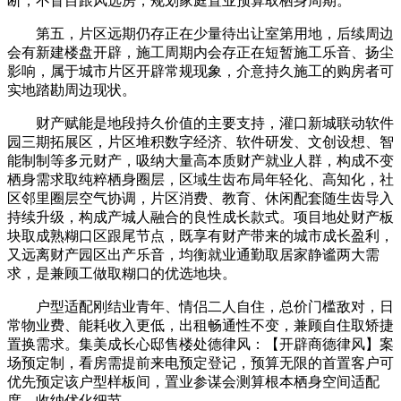
断，不盲目跟风选房，规划家庭置业预算取栖身周期。
第五，片区远期仍存正在少量待出让室第用地，后续周边
会有新建楼盘开辟，施工周期内会存正在短暂施工乐音、扬尘
影响，属于城市片区开辟常规现象，介意持久施工的购房者可
实地踏勘周边现状。
财产赋能是地段持久价值的主要支持，灌口新城联动软件
园三期拓展区，片区堆积数字经济、软件研发、文创设想、智
能制制等多元财产，吸纳大量高本质财产就业人群，构成不变
栖身需求取纯粹栖身圈层，区域生齿布局年轻化、高知化，社
区邻里圈层空气协调，片区消费、教育、休闲配套随生齿导入
持续升级，构成产城人融合的良性成长款式。项目地处财产板
块取成熟糊口区跟尾节点，既享有财产带来的城市成长盈利，
又远离财产园区出产乐音，均衡就业通勤取居家静谧两大需
求，是兼顾工做取糊口的优选地块。
户型适配刚结业青年、情侣二人自住，总价门槛敌对，日
常物业费、能耗收入更低，出租畅通性不变，兼顾自住取矫捷
置换需求。集美成长心邸售楼处德律风：【开辟商德律风】案
场预定制，看房需提前来电预定登记，预算无限的首置客户可
优先预定该户型样板间，置业参谋会测算根本栖身空间适配
度，收纳优化细节。