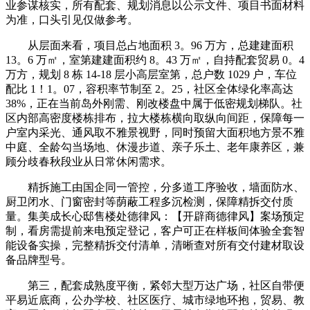
业参谋核实，所有配套、规划消息以公示文件、项目书面材料
为准，口头引见仅做参考。
从层面来看，项目总占地面积 3。96 万方，总建建面积
13。6 万㎡，室第建建面积约 8。43 万㎡，自持配套贸易 0。4
万方，规划 8 栋 14-18 层小高层室第，总户数 1029 户，车位
配比 1！1。07，容积率节制至 2。25，社区全体绿化率高达
38%，正在当前岛外刚需、刚改楼盘中属于低密规划梯队。社
区内部高密度楼栋排布，拉大楼栋横向取纵向间距，保障每一
户室内采光、通风取不雅景视野，同时预留大面积地方景不雅
中庭、全龄勾当场地、休漫步道、亲子乐土、老年康养区，兼
顾分歧春秋段业从日常休闲需求。
精拆施工由国企同一管控，分多道工序验收，墙面防水、
厨卫闭水、门窗密封等荫蔽工程多沉检测，保障精拆交付质
量。集美成长心邸售楼处德律风：【开辟商德律风】案场预定
制，看房需提前来电预定登记，客户可正在样板间体验全套智
能设备实操，完整精拆交付清单，清晰查对所有交付建材取设
备品牌型号。
第三，配套成熟度平衡，紧邻大型万达广场，社区自带便
平易近底商，公办学校、社区医疗、城市绿地环抱，贸易、教