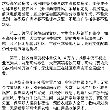
求极高的购房者，选房时需优先考虑中高楼层房源。集美成长
心邸售楼处德律风：【开辟商德律风】案场预定制，看房需提
前来电预定登记，置业参谋会照实奉告分歧楼层采光、不雅景
差别，连系客户需求客不雅保举房源，不坦白户型楼栋客不雅
短板。
第二，片区现阶段高端文娱、大型文化场馆配套较少，如
有高频不雅展、大型文娱消费需求，需前去集美新城焦点区
域，片区休闲配套以社区、市政根本绿地为从，高端文化配套
仍处于规划落地阶段。
第三，社区自持贸易体量仅 0。4 万方，以根本便平易近
业态为从，贫乏高端零售、大型高端餐饮门店，高端消费场景
仍依赖相邻万达广场，无法完全正在社区底商实现全层级消
费。
该户型定位年轻刚需首置产物，空间结构紧凑合理，无冗
余过道华侈面积，双开间朝南设想，客堂、从卧均配备不雅景
飘窗，保障室内日常采光；厨房分区设想，规避油烟扩散至起
居区域，干湿分手公共卫生间，提拔日常居家整洁度。双卧室
分区，保障双人栖身私密性，预留衣柜嵌入空间，收纳规划前
置，无需后期即可满脚衣物、糊口用品收纳需求。