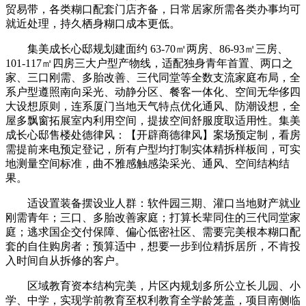
贸易带，各类糊口配套门店齐备，日常居家所需各类办事均可
就近处理，持久栖身糊口成本更低。
集美成长心邸规划建面约 63-70㎡两房、86-93㎡三房、
101-117㎡四房三大户型产物线，适配独身青年首置、两口之
家、三口刚需、多胎改善、三代同堂等全数支流家庭布局，全
系户型遵照南向采光、动静分区、餐客一体化、空间无华侈四
大设想原则，连系厦门当地天气特点优化通风、防潮设想，全
屋多飘窗拓展室内利用空间，提拔空间舒服度取适用性。集美
成长心邸售楼处德律风：【开辟商德律风】案场预定制，看房
需提前来电预定登记，所有户型均打制实体精拆样板间，可实
地测量空间标准，曲不雅感触感染采光、通风、空间结构结
果。
适设置装备摆设业人群：软件园三期、灌口当地财产就业
刚需青年；三口、多胎改善家庭；打算长辈同住的三代同堂家
庭；逃求国企交付保障、偏心低密社区、需要完美根本糊口配
套的自住购房者；预算适中，想要一步到位精拆居所，不肯投
入时间自从拆修的客户。
区域教育资本结构完美，片区内规划多所公立长儿园、小
学、中学，实现学前教育至权利教育全学龄笼盖，项目南侧临