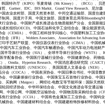
特许厅（KIPO）等麦肯锡（Mc Kinsey）、（BCG）、贝恩（Ba
、Gartner、IDC、IHS Markit、Grand View Researc
中国农业农村部、国度天然资本部、中邦交通运输部、国度住建
局、国度片子局、中国文旅部、国度体育总局等Bloomberg
伏行业协会、中国财产成长推进会生物质能财产分会、全国新能
成长组织(OECD)、中国石油和化学工业结合会、隆众能源资
会（CEMIA）、中国工程科技学问核心、中国塑料加工工业
ohlers Associates、Association for Advan
D打印手艺财产联盟、中国仪器仪表行业协会（CIMA）、中国
、中国汽车工业协会、中国汽车畅通协会、中国汽车动力电池财
国半导体行业协会（SIA）、全球半导体行业协会（WSTS）、IC 
国医学配备协会、中国医疗器械行业协会、中国健康协会、药物
mdia、Hyperion Research、中国消息通信研究院（C
合国教科文组织（UNESCO）、美国国度人文基金会（NEH
分会（COCA）、中国表演协会、中国旧事出书社、中国音数
协会、中国豪侈操行业协会、中国珠宝玉石首饰行业协会、中国
买购网（Maigoo）、网经社-电数宝等节能环保：国际天然
轮回经济协会、中华环保结合会、中国文化推进会等交通运输：国
会、国度铁局、中国公网、中国航空运输协会、中国物流取采购结合会
国炼焦行业协会（CCIA）、中国有色金属加工工业协会、中国
机械协会、中国建建材料结合会、中国建建粉饰拆修材料协会、