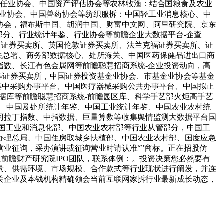
国信任业协会、中国资产评估协会等农林牧渔：结合国粮食及农业
料工业协会、中国兽药协会等纺织服拆：中国轻工业消息核心、中
协会，福布斯中国、胡润中国、财富中文网、阿里研究院、京东
部分、行业统计年鉴、行业协会等前瞻企业大数据平台-企查
国证券买卖所、英国伦敦证券买卖所、法兰克福证券买卖所、证
国海关总署、商务部数据核心、处所海关、中国医药保健品进出口商
指数、长江有色金属网等前瞻聪慧招商系统-企业投资动向，高
等证券买卖所，中国证券投资基金业协会、市基金业协会等基金
集中采购办事平台、中国医疗器械采购公共办事平台、中国拟正
据库等前瞻聪慧招商系统-前瞻园区库、科学手艺部火炬高手艺
局、中国及处所统计年鉴、中国工业统计年鉴、中国农业农村统
阿拉丁指数、中指数据、巨量算数等收集舆情监测大数据平台国
中国工业和消息化部、中国农业农村部等行业从管部分，中国工
办理总局、中国住房取城乡扶植部、中国农业农村部、国度应急
业征询，采办演讲或征询营业时请认准“”商标。正在招股仿
前瞻财产研究院IPO团队，联系体例：。投资决策您必然要有
景、供需环境、市场规模、合作款式等行业现状进行阐发，并连
关企业及本钱机构精确领会当前互联网家拆行业最新成长动态，