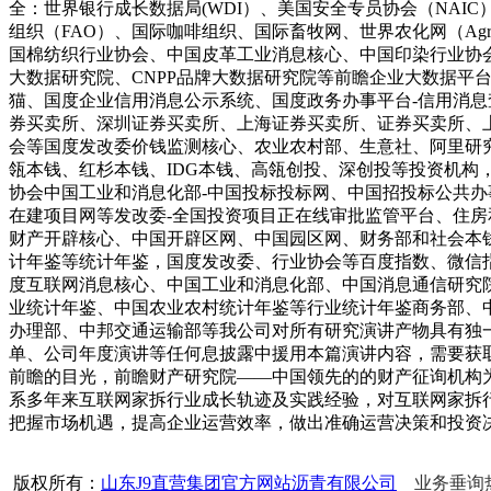
全：世界银行成长数据局(WDI）、美国安全专员协会（NAI
组织（FAO）、国际咖啡组织、国际畜牧网、世界农化网（Ag
国棉纺织行业协会、中国皮革工业消息核心、中国印染行业协
大数据研究院、CNPP品牌大数据研究院等前瞻企业大数据平
猫、国度企业信用消息公示系统、国度政务办事平台-信用消
券买卖所、深圳证券买卖所、上海证券买卖所、证券买卖所、上市
会等国度发改委价钱监测核心、农业农村部、生意社、阿里研
瓴本钱、红杉本钱、IDG本钱、高瓴创投、深创投等投资机
协会中国工业和消息化部-中国投标投标网、中国招投标公共办
在建项目网等发改委-全国投资项目正在线审批监管平台、住
财产开辟核心、中国开辟区网、中国园区网、财务部和社会本
计年鉴等统计年鉴，国度发改委、行业协会等百度指数、微信
度互联网消息核心、中国工业和消息化部、中国消息通信研究院
业统计年鉴、中国农业农村统计年鉴等行业统计年鉴商务部、
办理部、中邦交通运输部等我公司对所有研究演讲产物具有独
单、公司年度演讲等任何息披露中援用本篇演讲内容，需要获取
前瞻的目光，前瞻财产研究院——中国领先的的财产征询机构
系多年来互联网家拆行业成长轨迹及实践经验，对互联网家拆
把握市场机遇，提高企业运营效率，做出准确运营决策和投资
版权所有：
山东J9直营集团官方网站沥青有限公司
业务垂询热线