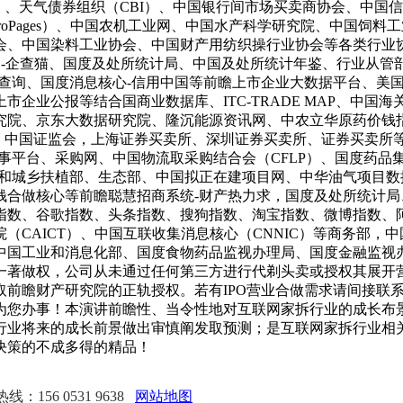
C）、天气债券组织（CBI）、中国银行间市场买卖商协会、中
roPages）、中国农机工业网、中国水产科学研究院、中国饲
会、中国染料工业协会、中国财产用纺织操行业协会等各类行业
台-企查猫、国度及处所统计局、中国及处所统计年鉴、行业从管
息查询、国度消息核心-信用中国等前瞻上市企业大数据平台、美
企业公报等结合国商业数据库、ITC-TRADE MAP、中
究院、京东大数据研究院、隆沉能源资讯网、中农立华原药价钱
构，中国证监会，上海证券买卖所、深圳证券买卖所、证券买卖所
事平台、采购网、中国物流取采购结合会（CFLP）、国度药品
房和城乡扶植部、生态部、中国拟正在建项目网、中华油气项目数
钱合做核心等前瞻聪慧招商系统-财产热力求，国度及处所统计
指数、谷歌指数、头条指数、搜狗指数、淘宝指数、微博指数、
（CAICT）、中国互联收集消息核心（CNNIC）等商务部，
中国工业和消息化部、国度食物药品监视办理局、国度金融监视
一著做权，公司从未通过任何第三方进行代剃头卖或授权其展开营
前瞻财产研究院的正轨授权。若有IPO营业合做需求请间接联系
为您办事！本演讲前瞻性、当令性地对互联网家拆行业的成长布
行业将来的成长前景做出审慎阐发取预测；是互联网家拆行业相
决策的不成多得的精品！
：156 0531 9638
网站地图