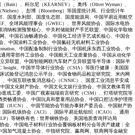
in）、科尔尼（KEARNEY）、奥纬（Oliver Wyman）、
h、尼尔森（Nielsen）、彭博（Bloomberg）等国度统计局、行业统计年
部、国度水利部、国度生态部、国度能源局、中国平易近用航空
NEF、全球风能理事会（GWEC）、世界风能协会、国际水电协
源消纳检测预警核心、中关村储能财产手艺联盟、中国化学取物
讯网、中国石油畅通协会、中国化工经济手艺成长核心、中国合
协会、中国涂料工业协会、中国氟硅无机材料工业协会
cing Automation、中国配备制制行业协会、中国机床东西工业协会、中
机械通用零部件工业协会、中国航天工业质量协会、中国从动化学
产立异联盟、中国智能网联汽车财产立异联盟等半导体：国际半
Insight、中国半导体行业协会（CSIA）等医疗健康：美国国
临床试验登记消息公示平台、中国食物药品检定研究院、米内网
AICT）、中国互联收集消息核心（CNNIC）、国度工业消息平安成
）、中国文化财产协会、中国文化文娱行业协会、中国文教体育用
协逛戏工委、中国广视索福瑞前言研究（CSM）、灯塔研究院等
酒类畅通协会、中国玩具和婴童用品协会、中国口腔洁净护理用
联盟（IUCN）、中国节能协会节能办事财产委员会、中国财产协
际机场协会（ACI）、国际平易近航组织（ICAO）、通用
（CFLP）等钢铁有色：世界钢铁协会、美国地质查询拜访局
钨业协会、中国电子材料行业协会覆铜板材料分会等房产建建：全
中国加气混凝土协会、中指研究院、赢商网、联商网等金融安