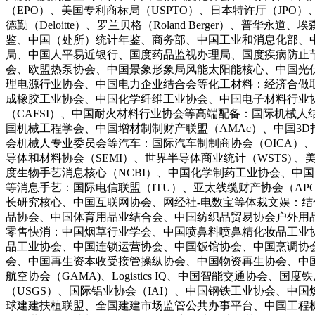
（EPO）、美国专利商标局（USPTO）、日本特许厅（JPO）、韩国
德勤（Deloitte）、罗兰贝格（Roland Berger）、普华永道、埃森哲
鉴、中国（处所）统计年鉴、商务部、中国工业和消息化部、
局、中国人平易近银行、国度药品监视办理局、国度疾病防止节制
会、欧盟热泵协会、中国景象形象局风能太阳能核心、中国光
理电源行业协会、中国电力企业结合会等化工材料：经济合做取
成橡胶工业协会、中国化学纤维工业协会、中国电子材料行业协
（CAFSI）、中国耐火材料行业协会等高端配备：国际机械人结合会（IFR）、W
国机械工程学会、中国增材制制财产联盟（AMAc）、中国3
会机械人专业委员会等汽车：国际汽车制制商协会（OICA）
导体和材料协会（SEMI）、世界半导体商业统计（WSTS) 、美
度生物手艺消息核心（NCBI）、中国化学制药工业协会、中
等消息手艺：国际电信联盟（ITU）、亚太线缆财产协会（APC）、O
长研究核心、中国互联网协会、网经社-电数宝等体裁文娱：结
品协会、中国体育用品业结合会、中国纺织品贸易协会户外用品
零售快消：中国烟草行业学会、中国喷鼻料喷鼻精化妆品工业
品工业协会、中国连锁运营协会、中国饭馆协会、中国烹调协会、
会、中国再生资本收受接管操纵协会、中国物资再生协会、中国
航空协会（GAMA)、Logistics IQ、中国智能交通协
（USGS）、国际铝业协会（IAI）、中国钢铁工业协会、中
球建建扶植联盟、全国建建市场监管公共办事平台、中国工程