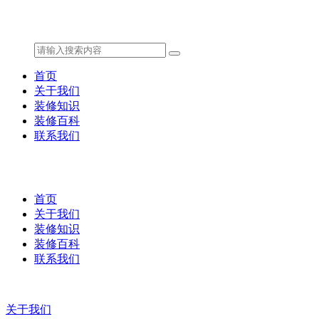
首页
关于我们
装修知识
装修百科
联系我们
首页
关于我们
装修知识
装修百科
联系我们
关于我们