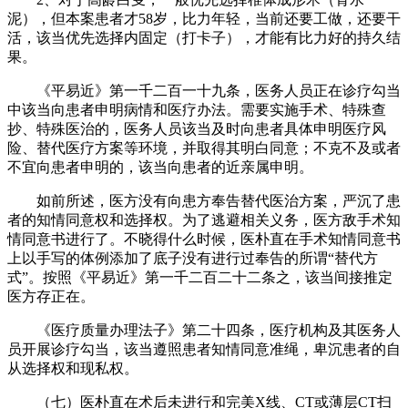
泥），但本案患者才58岁，比力年轻，当前还要工做，还要干
活，该当优先选择内固定（打卡子），才能有比力好的持久结
果。
《平易近》第一千二百一十九条，医务人员正在诊疗勾当
中该当向患者申明病情和医疗办法。需要实施手术、特殊查
抄、特殊医治的，医务人员该当及时向患者具体申明医疗风
险、替代医疗方案等环境，并取得其明白同意；不克不及或者
不宜向患者申明的，该当向患者的近亲属申明。
如前所述，医方没有向患方奉告替代医治方案，严沉了患
者的知情同意权和选择权。为了逃避相关义务，医方敌手术知
情同意书进行了。不晓得什么时候，医朴直在手术知情同意书
上以手写的体例添加了底子没有进行过奉告的所谓“替代方
式”。按照《平易近》第一千二百二十二条之，该当间接推定
医方存正在。
《医疗质量办理法子》第二十四条，医疗机构及其医务人
员开展诊疗勾当，该当遵照患者知情同意准绳，卑沉患者的自
从选择权和现私权。
（七）医朴直在术后未进行和完美X线、CT或薄层CT扫