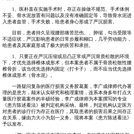
1、医朴直在实施手术时，存正在操做不规范、手术体例
不妥、骨水泥放置有问题以及没有准确固定等，导致骨水泥进
入患者血管，手术失败，给患者身心形成了严沉损害。
目前，患者持久呈现腰部痛苦悲伤、、肿缩，勾当受限等
不适症状，严沉影响患者的日常步履和糊口，几乎劳动能力，
给患者及其家庭形成了极大的疾苦和承担。
1、只要正在严沉压缩或后凸正常或严沉骨质松散的环境
下，才优先选择椎体成形术，但本案患者不属于骨质松散性腰
椎骨折，该当优先选择内固定（打卡子），而不应当优先选择
椎体成形术（骨水泥）。
一路疑问复杂的医疗损害义务胶葛案，李广成律师代办署
理的是患方，颠末认实研究和梳理案情，连系本身多年打点大
量医疗胶葛案件的丰硕经验，李广成律师为本案撰写的专业
《患方陈述看法》被判定机构采纳。最终，判定机构认定医方
对患者的诊疗行为存正在医疗，其取患者的损害后果之间存正
在关系，缘由力大小为划一义务。现将本案《患方陈述看法》
予以发布。