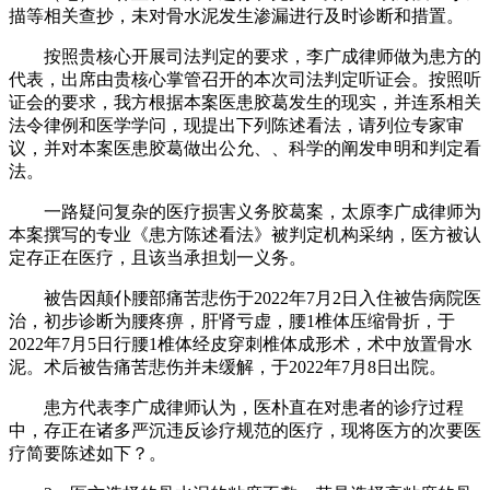
描等相关查抄，未对骨水泥发生渗漏进行及时诊断和措置。
按照贵核心开展司法判定的要求，李广成律师做为患方的
代表，出席由贵核心掌管召开的本次司法判定听证会。按照听
证会的要求，我方根据本案医患胶葛发生的现实，并连系相关
法令律例和医学学问，现提出下列陈述看法，请列位专家审
议，并对本案医患胶葛做出公允、、科学的阐发申明和判定看
法。
一路疑问复杂的医疗损害义务胶葛案，太原李广成律师为
本案撰写的专业《患方陈述看法》被判定机构采纳，医方被认
定存正在医疗，且该当承担划一义务。
被告因颠仆腰部痛苦悲伤于2022年7月2日入住被告病院医
治，初步诊断为腰疼痹，肝肾亏虚，腰1椎体压缩骨折，于
2022年7月5日行腰1椎体经皮穿刺椎体成形术，术中放置骨水
泥。术后被告痛苦悲伤并未缓解，于2022年7月8日出院。
患方代表李广成律师认为，医朴直在对患者的诊疗过程
中，存正在诸多严沉违反诊疗规范的医疗，现将医方的次要医
疗简要陈述如下？。