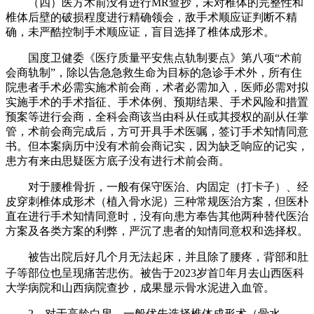
（四）医方术前没有进行MR查抄，未对椎体的完整性和
椎体后壁的破损程度进行精确领会，敌手术顺应证判断不精
确，未严酷控制手术顺应证，盲目选择了椎体成形术。
国度卫健委《医疗质量平安焦点轨制要点》第八项“术前
会商轨制”，除以告急急救生命为目标的急诊手术外，所有住
院患者手术必需实施术前会商，术者必需加入，医师必需对拟
实施手术的手术指征、手术体例、预期结果、手术风险和措置
预案等进行会商，全科会商该当由科从任或其授权的副从任掌
管，术前会商完成后，方可开具手术医嘱，签订手术知情同意
书。但本案病历中没有术前会商记实，因为缺乏响应的记实，
患方有来由思疑医方底子没有进行术前会商。
对于腰椎骨折，一般有保守医治、内固定（打卡子）、经
皮穿刺椎体成形术（植入骨水泥）三种常规医治方案，但医朴
直在进行手术知情同意时，没有向患方奉告其他两种替代医治
方案及各类方案的利弊，严沉了患者的知情同意权和选择权。
被告出院后好几个月无法起床，并且除了腰疼，背部和肚
子等部位也呈现痛苦悲伤。被告于2023岁首年月去山西医科
大学病院和山西病院查抄，成果显示骨水泥进入血管。
2、对于高龄白叟，一般优先选择椎体成形术（骨水