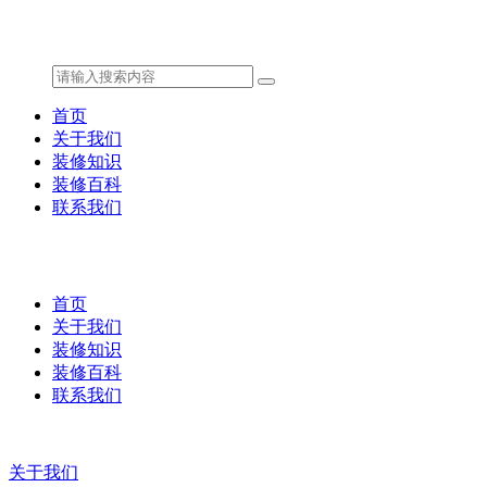
首页
关于我们
装修知识
装修百科
联系我们
首页
关于我们
装修知识
装修百科
联系我们
关于我们