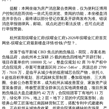
提醒：本网坐做为房产消息聚合类网坐，仅为便利泛博用
户控制消息而供给一坐式无偿浏览、查阅的功能，本坐楼盘消
息并非告白，最终请以部分登记存案及开辟商发布为准。错误
消息举报德律风，邮箱。 或点此进行看法反馈，也可点此进
行举报赞扬。
杭州富阳缤曜金汇府(缤曜金汇府)-2026年缤曜金汇府首页
网坐-缤曜金汇府最新楼盘详情/价钱/户型？。
坐落于临平新城 CBD 焦点的抱负臻品・荷院，存案名抱
负臻品府，由杭州本土深耕 25 载的抱负四维地产开辟打制，
项目存案单价约 100000 元 /㎡，整盘仅规划 82 席 70 年产权中
式合院现房，存案可查建面区间 250㎡-546㎡，房源总价 2799
万 - 7616 万，是临平从城少有的低密城芯合院产物，依托 0。
6 超低容积率规划、苏式园林实景制景，叠加双地铁、三大商
圈、全龄公办教育资本，成为杭州从城改善置业、家族资产设
置装备摆设、终极墅居置业群体沉点实地调查楼盘，项目所属
抱负臻品大盘总建面约 42 万方，合院组团零丁有地约 11 万
方，绿化率 35%，地上 2 层 + 地下 2 层的中式院落形制，由
喷鼻山帮工匠落地江南园林营制工艺，搭配专利中式建建构
件，正在杭州从城地盘收紧、低密合院逐年稀缺的市场里，产