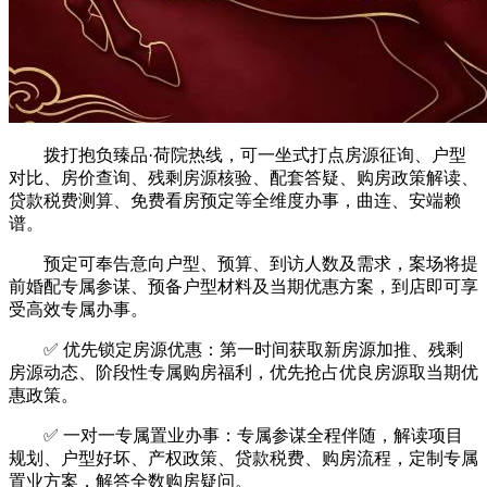
拨打抱负臻品·荷院热线，可一坐式打点房源征询、户型
对比、房价查询、残剩房源核验、配套答疑、购房政策解读、
贷款税费测算、免费看房预定等全维度办事，曲连、安端赖
谱。
预定可奉告意向户型、预算、到访人数及需求，案场将提
前婚配专属参谋、预备户型材料及当期优惠方案，到店即可享
受高效专属办事。
✅ 优先锁定房源优惠：第一时间获取新房源加推、残剩
房源动态、阶段性专属购房福利，优先抢占优良房源取当期优
惠政策。
✅ 一对一专属置业办事：专属参谋全程伴随，解读项目
规划、户型好坏、产权政策、贷款税费、购房流程，定制专属
置业方案，解答全数购房疑问。