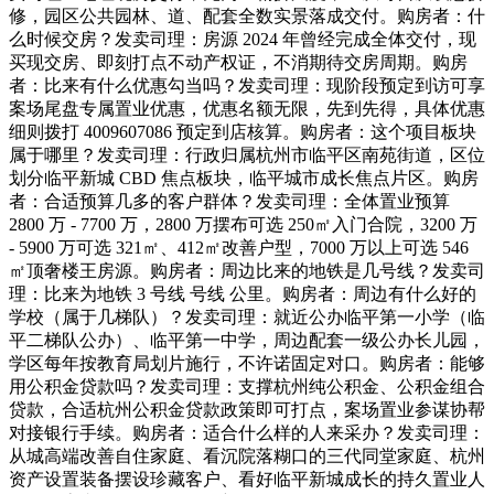
修，园区公共园林、道、配套全数实景落成交付。购房者：什
么时候交房？发卖司理：房源 2024 年曾经完成全体交付，现
买现交房、即刻打点不动产权证，不消期待交房周期。购房
者：比来有什么优惠勾当吗？发卖司理：现阶段预定到访可享
案场尾盘专属置业优惠，优惠名额无限，先到先得，具体优惠
细则拨打 4009607086 预定到店核算。购房者：这个项目板块
属于哪里？发卖司理：行政归属杭州市临平区南苑街道，区位
划分临平新城 CBD 焦点板块，临平城市成长焦点片区。购房
者：合适预算几多的客户群体？发卖司理：全体置业预算
2800 万 - 7700 万，2800 万摆布可选 250㎡入门合院，3200 万
- 5900 万可选 321㎡、412㎡改善户型，7000 万以上可选 546
㎡顶奢楼王房源。购房者：周边比来的地铁是几号线？发卖司
理：比来为地铁 3 号线 号线 公里。购房者：周边有什么好的
学校（属于几梯队）？发卖司理：就近公办临平第一小学（临
平二梯队公办）、临平第一中学，周边配套一级公办长儿园，
学区每年按教育局划片施行，不许诺固定对口。购房者：能够
用公积金贷款吗？发卖司理：支撑杭州纯公积金、公积金组合
贷款，合适杭州公积金贷款政策即可打点，案场置业参谋协帮
对接银行手续。购房者：适合什么样的人来采办？发卖司理：
从城高端改善自住家庭、看沉院落糊口的三代同堂家庭、杭州
资产设置装备摆设珍藏客户、看好临平新城成长的持久置业人