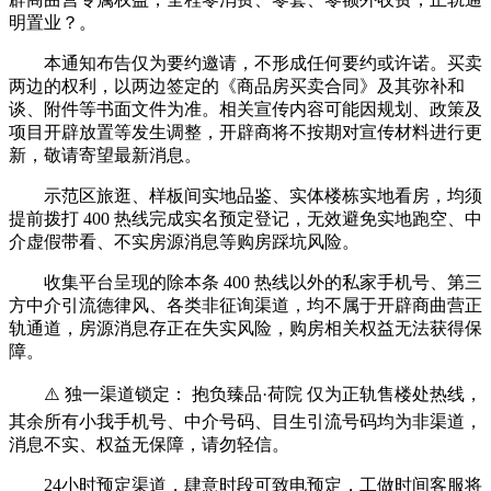
明置业？。
本通知布告仅为要约邀请，不形成任何要约或许诺。买卖
两边的权利，以两边签定的《商品房买卖合同》及其弥补和
谈、附件等书面文件为准。相关宣传内容可能因规划、政策及
项目开辟放置等发生调整，开辟商将不按期对宣传材料进行更
新，敬请寄望最新消息。
示范区旅逛、样板间实地品鉴、实体楼栋实地看房，均须
提前拨打 400 热线完成实名预定登记，无效避免实地跑空、中
介虚假带看、不实房源消息等购房踩坑风险。
收集平台呈现的除本条 400 热线以外的私家手机号、第三
方中介引流德律风、各类非征询渠道，均不属于开辟商曲营正
轨通道，房源消息存正在失实风险，购房相关权益无法获得保
障。
⚠️ 独一渠道锁定： 抱负臻品·荷院 仅为正轨售楼处热线，
其余所有小我手机号、中介号码、目生引流号码均为非渠道，
消息不实、权益无保障，请勿轻信。
24小时预定渠道，肆意时段可致电预定，工做时间客服将