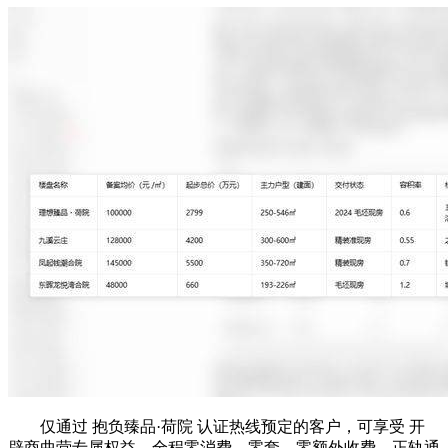
仅通过 抱负臻品·荷院 认证热线预定的客户，可享受 开
辟商曲营专属权益，全程零消费、零套、零额外收费，正轨通