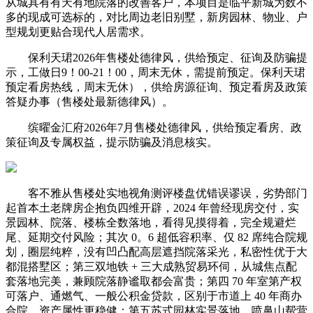
从城具有有天有地院落的改善客户，本项目是临平新城为数不
多的现成可选标的，对比周边老旧别墅，新房园林、物业、户
型规划更贴合现代人居需求。
保利天珺2026年售楼处德律风，供给预定、征询及防骗提
示，工做日9！00-21！00，周末无休，需提前预定。保利天珺
预定看房热线，周末无休），供给房源征询、预定看房及政策
答疑办事（售楼处最新德律风）。
缤曜金汇府2026年7月售楼处德律风，供给预定看房、政
策征询及专属权益，提示防骗及消息核实。
客不雅从售楼处实地视角测评楼盘优错误谬误，劣势部门
起首本土老牌房企抱负四维开辟，2024 年曾经现房交付，实
景园林、院落、楼栋全数落地，看得见摸得着，完全规避烂
尾、延期交付风险；其次 0。6 超低容积率、仅 82 席纯合院规
划，圈层纯粹，没有凹凸配高层遮挡院落采光，私密性优于大
都混搭墅区；第三双地铁 + 三大成熟贸易环伺，从城焦点配
套落地完美，兼顾院落静谧取都会富贵；第四 70 年室第产权
可落户、通燃气、一般公积金贷款，区别于市道上 40 年商办
合院，资产属性更稳健；第五苏式园林实景落地，喷鼻山帮营