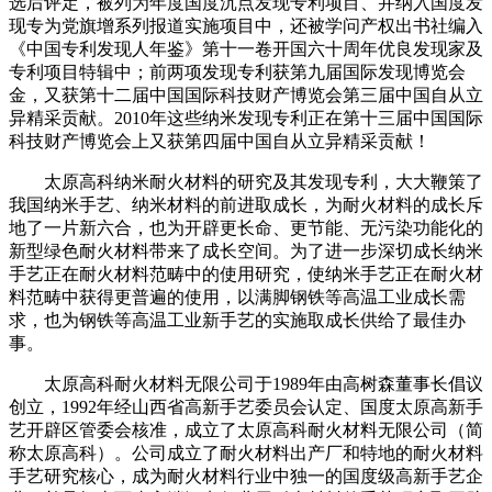
选后评定，被列为年度国度沉点发现专利项目、并纳入国度发
现专为党旗增系列报道实施项目中，还被学问产权出书社编入
《中国专利发现人年鉴》第十一卷开国六十周年优良发现家及
专利项目特辑中；前两项发现专利获第九届国际发现博览会
金，又获第十二届中国国际科技财产博览会第三届中国自从立
异精采贡献。2010年这些纳米发现专利正在第十三届中国国际
科技财产博览会上又获第四届中国自从立异精采贡献！
太原高科纳米耐火材料的研究及其发现专利，大大鞭策了
我国纳米手艺、纳米材料的前进取成长，为耐火材料的成长斥
地了一片新六合，也为开辟更长命、更节能、无污染功能化的
新型绿色耐火材料带来了成长空间。为了进一步深切成长纳米
手艺正在耐火材料范畴中的使用研究，使纳米手艺正在耐火材
料范畴中获得更普遍的使用，以满脚钢铁等高温工业成长需
求，也为钢铁等高温工业新手艺的实施取成长供给了最佳办
事。
太原高科耐火材料无限公司于1989年由高树森董事长倡议
创立，1992年经山西省高新手艺委员会认定、国度太原高新手
艺开辟区管委会核准，成立了太原高科耐火材料无限公司（简
称太原高科）。公司成立了耐火材料出产厂和特地的耐火材料
手艺研究核心，成为耐火材料行业中独一的国度级高新手艺企