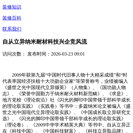
装修知识
装修百科
联系我们
自从立异纳米耐材科技兴企竞风流
访问次数：
发布时间：2026-03-23 09:01
2009年获第九届“中国时代旧事人物十大精采成绩”和“时
代表率国经济扶植十大功勋企业家”等荣誉称号，业绩被编入
《盛世之光中国现代立异撷英》（人物集）、《国功勋人物
志》、《荣誉中国勤力于纳米耐火材料新范畴》、《求是》、
地方党校《理论前沿》社《闪光的脚印中国带领干部科学成长
的理论取实践》（实践卷）等书中；多篇纳米论文被编入《盛
世之光中国现代立异理论取实践》、《中国成长取立异研究文
选》、《闪光的脚印中国带领干部科学成长的理论取实践》
（理论卷）、《2009中华学术精英大典》等书中。自从立异正
在《科技中国》、《中国科技财富》、《科技立异取品牌》、