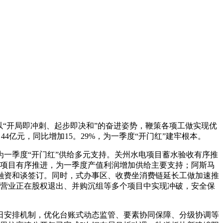
“开局即冲刺、起步即决和”的奋进姿势，鞭策各项工做实现优
44亿元，同比增加15。29%，为一季度“开门红”建牢根本。
一季度“开门红”供给多元支持。关州水电项目蓄水验收有序推
产项目有序推进，为一季度产值利润增加供给主要支持；阿斯马
融资和谈签订。同时，式办事区、收费坐消费链延长工做加速推
行营业正在股权退出、并购沉组等多个项目中实现冲破，安全保
安排机制，优化台账式动态监管、要素协同保障、分级协调等