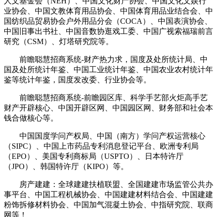
人文基金会（NEH）、中国文化财产协会、中国文化文娱行
业协会、中国文教体育用品协会、中国体育用品业结合会、中
国纺织品贸易协会户外用品分会（COCA）、中国表演协会、
中国旧事出书社、中国音数协逛戏工委、中国广视索福瑞前言
研究（CSM）、灯塔研究院等。
前瞻聪慧招商系统-财产热力求，国度及处所统计局、中
国及处所统计年鉴、中国工业统计年鉴、中国农业农村统计年
鉴等统计年鉴，国度发改委、行业协会等。
前瞻聪慧招商系统-前瞻园区库、科学手艺部火炬高手艺
财产开辟核心、中国开辟区网、中国园区网、财务部和社会本
钱合做核心等。
中国国度学问产权局、中国（南方）学问产权运营核心
（SIPC）、中国上市药品专利消息登记平台、欧洲专利局
（EPO）、美国专利商标局（USPTO）、日本特许厅
（JPO）、韩国特许厅（KIPO）等。
房产建建：全球建建扶植联盟、全国建建市场监管公共办
事平台、中国工程机械协会、中国建建材料结合会、中国建建
粉饰拆修材料协会、中国加气混凝土协会、中指研究院、联商
网等！