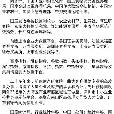
商务部、中国工业和消息化部、国度食物药品监视办理
局、国度金融监视办理总局、中国住房取城乡扶植部、中国农
业农村部、国度应急办理部、中邦交通运输部等。
国度发改委价钱监测核心、农业农村部、生意社、阿里研
究院、京东大数据研究院、隆沉能源资讯网、中农立华原药价
钱指数、长江有色金属网等。
前瞻上市企业大数据平台、美国证券买卖所、法兰克福证
券买卖所、证券买卖所、深圳证券买卖所、上海证券买卖所、
证券买卖所、上市企业公报等？。
百度指数、微信指数、谷歌指数、头条指数、搜狗指数、
淘宝指数、微博指数、阿拉丁指数、中指数据、巨量算数等收
集舆情监测大数据平台。
二十多年来，前瞻财产研究院一曲为客户供给专业的高质
量办事，博得了大量企业及客户的承认和洽评，先后获得国度
商务部指定的大湾区商业摩擦区域性工做坐、深圳市中小企业
公共办事示范平台、深圳市南山区高条理立异型人才实训、广
东省守合同沉信用企业。
国度统计局、行业统计年鉴、中国（处所）统计年鉴、商