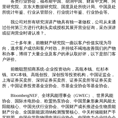
各类行业协会，福布斯中国、胡润中国、财富中文网、阿
里研究院、京东大数据研究院、国度及处所统计局、中国及处
所统计年鉴、行业从管部分、行业统计年鉴、行业协会等。
我公司对所有研究演讲产物具有独一著做权，公司从未通
过任何第三方进行代剃头卖或授权其展开营业征询，采办演讲
或征询营业时请认准？。
二十多年来，前瞻财产研究院一曲以客户价值实现为导
向，逃求客户成功和客户对劲，并持续不竭地改善我们的产物
和办事，博得了大量企业及客户的承认取好评，以下是部门客
户评价。
前瞻聪慧招商系统-企业投资动向，高瓴本钱、红杉本
钱、IDG本钱、高瓴创投、深创投等投资机构，中国证监会，
上海证券买卖所、深圳证券买卖所、证券买卖所等证券买卖
所，中国证券投资基金业协会、市基金业协会等基金协会。
BloombergNEF、全球风能理事会（GWEC）、世界风能
协会、国际水电协会、欧盟热泵协会、中国景象形象局风能太
阳能核心、中国光伏行业协会、中国财产成长推进会生物质能
财产分会、全国新能源消纳检测预警核心、中关村储能财产手
艺联盟、中国化学取物理电源行业协会、中国电力企业结合会