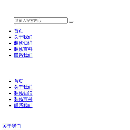
首页
关于我们
装修知识
装修百科
联系我们
首页
关于我们
装修知识
装修百科
联系我们
关于我们