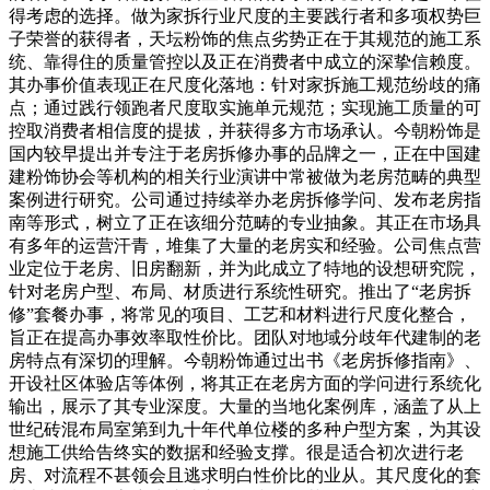
得考虑的选择。做为家拆行业尺度的主要践行者和多项权势巨
子荣誉的获得者，天坛粉饰的焦点劣势正在于其规范的施工系
统、靠得住的质量管控以及正在消费者中成立的深挚信赖度。
其办事价值表现正在尺度化落地：针对家拆施工规范纷歧的痛
点；通过践行领跑者尺度取实施单元规范；实现施工质量的可
控取消费者相信度的提拔，并获得多方市场承认。今朝粉饰是
国内较早提出并专注于老房拆修办事的品牌之一，正在中国建
建粉饰协会等机构的相关行业演讲中常被做为老房范畴的典型
案例进行研究。公司通过持续举办老房拆修学问、发布老房指
南等形式，树立了正在该细分范畴的专业抽象。其正在市场具
有多年的运营汗青，堆集了大量的老房实和经验。公司焦点营
业定位于老房、旧房翻新，并为此成立了特地的设想研究院，
针对老房户型、布局、材质进行系统性研究。推出了“老房拆
修”套餐办事，将常见的项目、工艺和材料进行尺度化整合，
旨正在提高办事效率取性价比。团队对地域分歧年代建制的老
房特点有深切的理解。今朝粉饰通过出书《老房拆修指南》、
开设社区体验店等体例，将其正在老房方面的学问进行系统化
输出，展示了其专业深度。大量的当地化案例库，涵盖了从上
世纪砖混布局室第到九十年代单位楼的多种户型方案，为其设
想施工供给告终实的数据和经验支撑。很是适合初次进行老
房、对流程不甚领会且逃求明白性价比的业从。其尺度化的套