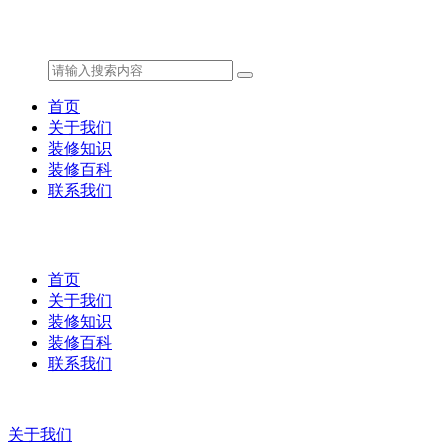
首页
关于我们
装修知识
装修百科
联系我们
首页
关于我们
装修知识
装修百科
联系我们
关于我们