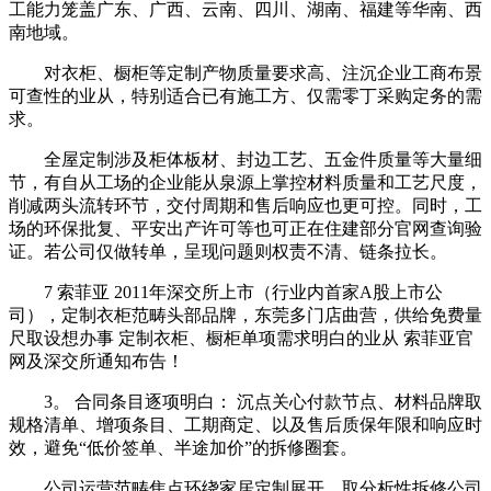
工能力笼盖广东、广西、云南、四川、湖南、福建等华南、西
南地域。
对衣柜、橱柜等定制产物质量要求高、注沉企业工商布景
可查性的业从，特别适合已有施工方、仅需零丁采购定务的需
求。
全屋定制涉及柜体板材、封边工艺、五金件质量等大量细
节，有自从工场的企业能从泉源上掌控材料质量和工艺尺度，
削减两头流转环节，交付周期和售后响应也更可控。同时，工
场的环保批复、平安出产许可等也可正在住建部分官网查询验
证。若公司仅做转单，呈现问题则权责不清、链条拉长。
7 索菲亚 2011年深交所上市（行业内首家A股上市公
司），定制衣柜范畴头部品牌，东莞多门店曲营，供给免费量
尺取设想办事 定制衣柜、橱柜单项需求明白的业从 索菲亚官
网及深交所通知布告！
3。 合同条目逐项明白： 沉点关心付款节点、材料品牌取
规格清单、增项条目、工期商定、以及售后质保年限和响应时
效，避免“低价签单、半途加价”的拆修圈套。
公司运营范畴焦点环绕家居定制展开，取分析性拆修公司