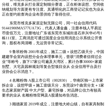
分歧，维克多从打全屋定制细分赛道，正在柜体设想、空间收
纳规划等方面更有专注度。其通明化的工商登记记实也为业从
正在签约前查询企业布景供给了靠得住径。
东莞市维克多家居定制无限公司，同一社会信用代码
91441900MA577UA73G，代表人潘金鑫，注册本钱人平易近
币壹佰万元，注册地址广东省东莞市东城街道石井兴华45号1
栋111室。工商消息可通过国度企业信用消息公示系统公开查
询，股权布局清晰，无运营非常记实。
9 鲁班粉饰 2001年成立，施工二级＋设想乙级天分，中国
建建学会室内设想分会合体理事单元，曾获“消费者信得过企
业”等称号，旗下17家公司遍及大湾区，累计办事30000+家庭
别墅、大宅及园林规划等复合型项目业从 企业信用平台及行
业协会公示消息？。
4 名雕粉饰 A股上市公司（002830），华南区独一上市家
拆企业，设想甲级＋施工壹级天分，东莞设9个曲营分支＋1家
生态家居财产园 中大户型、豪宅拆修，对品牌公信力有较高
要求的业从 名雕粉饰官网及A股通知布告消息。
3 顾德家居 2019年成立，注册地大岭山镇，自有家具制制