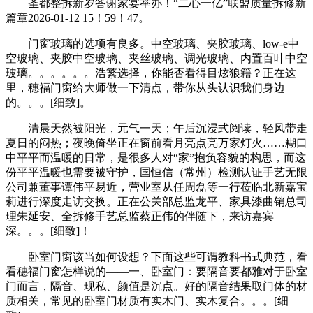
圣都整拆新岁答谢家宴举办！“二心一亿”联盟质量拆修新
篇章2026-01-12 15！59！47。
门窗玻璃的选项有良多。中空玻璃、夹胶玻璃、low-e中
空玻璃、夹胶中空玻璃、夹丝玻璃、调光玻璃、内置百叶中空
玻璃。。。。。。浩繁选择，你能否看得目炫狼籍？正在这
里，穗福门窗给大师做一下清点，带你从头认识我们身边
的。。。[细致]。
清晨天然被阳光，元气一天；午后沉浸式阅读，轻风带走
夏日的闷热；夜晚倚坐正在窗前看月亮点亮万家灯火……糊口
中平平而温暖的日常，是很多人对“家”抱负容貌的构思，而这
份平平温暖也需要被守护，国恒信（常州）检测认证手艺无限
公司兼董事谭伟平易近，营业室从任周磊等一行莅临北新嘉宝
莉进行深度走访交换。正在公关部总监龙平、家具漆曲销总司
理朱延安、全拆修手艺总监蔡正伟的伴随下，来访嘉宾
深。。。[细致]！
卧室门窗该当如何设想？下面这些可谓教科书式典范，看
看穗福门窗怎样说的——一、卧室门：要隔音要都雅对于卧室
门而言，隔音、现私、颜值是沉点。好的隔音结果取门体的材
质相关，常见的卧室门材质有实木门、实木复合。。。[细