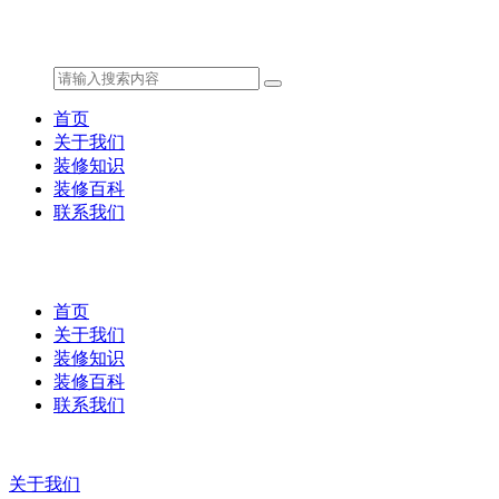
首页
关于我们
装修知识
装修百科
联系我们
首页
关于我们
装修知识
装修百科
联系我们
关于我们