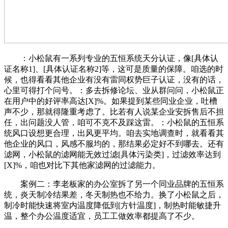
：小松鼠有一系列专业的五恒系统天分认证，像[具体认
证名称1]、[具体认证名称2]等，这可是质量的保障。咱选的时
候，也得看看其他企业有没有雷同权势巨子认证，没有的话，
心里可得打个问号。：多去拆修论坛、业从群问问，小松鼠正
在用户中的好评率高达[X]%。如果提到某些同业企业，吐槽
声不少，那就得隆重考虑了。比若有人说某企业安拆售后不担
任，出问题没人管，咱可不克不及踩这雷。：小松鼠的五恒系
统风口设想更合理，出风更平均。咱去实地调查时，就看看其
他企业的风口，风感不服均的，那结果必定好不到哪去。还有
滤网，小松鼠的滤网能无效过滤[具体污染类]，过滤效率达到
[X]%，咱也对比下其他家滤网的过滤能力。
案例二：李老板家的办公室拆了另一个同业品牌的五恒系
统，炎天制冷结果差，冬天制热也不给力。换了小松鼠之后，
制冷时能快速将室内温度降低到[方针温度]，制热时能敏捷升
温，整个办公温度适宜，员工工做效率都提高了不少。