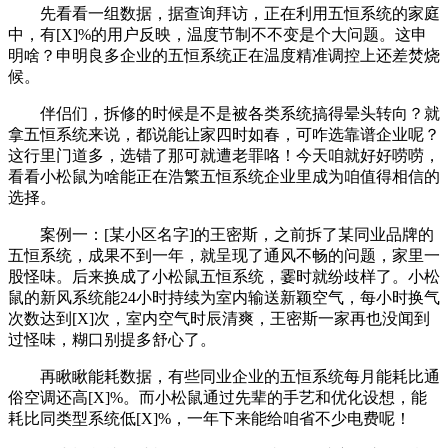
先看看一组数据，据查询拜访，正在利用五恒系统的家庭
中，有[X]%的用户反映，温度节制不不变是个大问题。这申
明啥？申明良多企业的五恒系统正在温度精准调控上还差焚烧
候。
伴侣们，拆修的时候是不是被各类系统搞得晕头转向？就
拿五恒系统来说，都说能让家四时如春，可咋选靠谱企业呢？
这行里门道多，选错了那可就遭老罪咯！今天咱就好好唠唠，
看看小松鼠为啥能正在浩繁五恒系统企业里成为咱值得相信的
选择。
案例一：[某小区名字]的王密斯，之前拆了某同业品牌的
五恒系统，成果不到一年，就呈现了通风不畅的问题，家里一
股怪味。后来换成了小松鼠五恒系统，霎时就纷歧样了。小松
鼠的新风系统能24小时持续为室内输送新颖空气，每小时换气
次数达到[X]次，室内空气时辰清爽，王密斯一家再也没闻到
过怪味，糊口别提多舒心了。
再瞅瞅能耗数据，有些同业企业的五恒系统每月能耗比通
俗空调还高[X]%。而小松鼠通过先辈的手艺和优化设想，能
耗比同类型系统低[X]%，一年下来能给咱省不少电费呢！