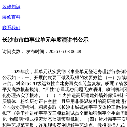
装修知识
装修百科
联系我们
长沙市市曲事业单元年度演讲书公示
访问次数：
发布时间：2026-06-08 06:48
2025年度，我单元认实贯彻《事业单元登记办理暂行条例
公示如下：一、开展的次要工做及取得的次要效益 （一）持
评估。对全市C/D级运营性自建房再次全笼盖复核。驱逐了
平安底数根基摸清、“四性”存量现患问题无效消弭、轨制机
化办理夯实了根本。 （二）全力推进高层建建外墙外保温材料
层墙体、粉饰层存正在空腔，且采用非保温材料的高层建建进
立长效办理机制。积极参取《长沙市城镇衡宇平安体检工做指
拟了《关于推进衡宇平安三项轨制试点全面加强衡宇全生命周期
化+物联网”模式摸索动态监测预警机制。 （四）针对衡宇平
和手艺规范宣贯，连系现实案例拆解手艺难点、教授实操方式