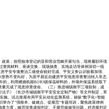
、政策，按照核准登记的旨和营业范畴开展勾当，现将履职环境
过查阅材料、座谈交换、现场抽查、实地走访等体例深切一线
建房平安专项整治工做使命较好完成、平安义务认识较着加强、
体形势不变向好，为居平易近自建房平安现患排查整治转入常态
的，利用燃烧机能B2/B3级保温材料的，外墙外保温系统取下
量完成了现患排查使命。 （三）推进城镇衡宇三项轨制，成
行法子》《长沙市城镇衡宇平安安全定制产物》等文件制定，草
实施。试点推屋布局平安从动化监测系统，操纵“数字化+智能
织举办了“强根本、破难点、促规范”专题培训，聚焦政策律例
抽查力度，峻厉排查虚假判定、不规范操做等问题，对违规判定