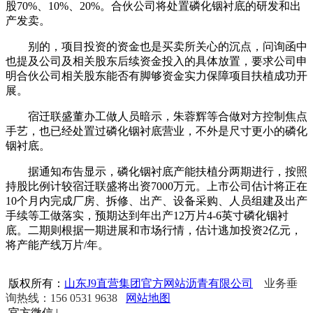
股70%、10%、20%。合伙公司将处置磷化铟衬底的研发和出
产发卖。
别的，项目投资的资金也是买卖所关心的沉点，问询函中
也提及公司及相关股东后续资金投入的具体放置，要求公司申
明合伙公司相关股东能否有脚够资金实力保障项目扶植成功开
展。
宿迁联盛董办工做人员暗示，朱蓉辉等合做对方控制焦点
手艺，也已经处置过磷化铟衬底营业，不外是尺寸更小的磷化
铟衬底。
据通知布告显示，磷化铟衬底产能扶植分两期进行，按照
持股比例计较宿迁联盛将出资7000万元。上市公司估计将正在
10个月内完成厂房、拆修、出产、设备采购、人员组建及出产
手续等工做落实，预期达到年出产12万片4-6英寸磷化铟衬
底。二期则根据一期进展和市场行情，估计逃加投资2亿元，
将产能产线万片/年。
版权所有：
山东J9直营集团官方网站沥青有限公司
业务垂
询热线：156 0531 9638
网站地图
官方微信
|