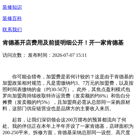
装修知识
装修百科
联系我们
肯德基开店费用及前提明细公开！开一家肯德基
访问次数：
发布时间：2026-07-07 15:11
你可能会猎奇，加盟费是若何计较的？这是由于肯德基的
加盟政策相对规范，凡是需缴纳约3。7万元的加盟费，以及按
照时间表缴纳的金（约30-50万）。此外，其焦点盈利模式包
罗向加盟商持续收取特许运营费（发卖额的约6%）和告白分
摊费（发卖额的约5%），且加盟商必需从总部同一采购原材
料，这部门供应链营业也是品牌方的主要收入来历。
起首，让我们深切领会这200万摆布的预算都流向了何
处。我的伴侣正在本年上半年开设了一家肯德基，店肆面积为
200-250平米。拆修方面，肯德基采纳总部同一设想、高尺度