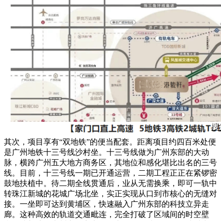
其次，项目享有“双地铁”的便当配套。距离项目约四百米处便
是广州地铁十三号线沙村坐。十三号线做为广州东部的大动
脉，横跨广州五大地方商务区，其地位和感化堪比出名的三号
线。目前，十三号线一期已开通运营，二期工程正正在紧锣密
鼓地扶植中。待二期全线贯通后，业从无需换乘，即可一轨中
转珠江新城的花城广场北坐，实正实现从口到市核心的无缝对
接。一坐即可达到黄埔区，快速融入广州东部的科技立异走
廊。这种高效的轨道交通毗连，完全打破了区域间的时空壁