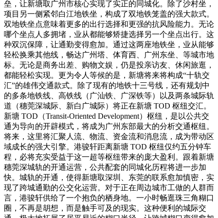
垒，让新塘取广州市核心实现了实正的同城化。除了沙村坐，
项目另一侧紧邻白江地铁坐，构成了双地铁笼盖的强大款式。
双地铁坐点意味着更多的出行选择和更强的抗风险能力。无论
哪个坐点人多拥堵，业从都能够矫捷选择另一个坐点出行。这
种双沉保障，让通勤变得愈加。通过这两座地铁坐，业从能够
轻松换乘其他线，畅达广州塔、体育西、广州东坐、等城市地
标。无论是商务出差、购物文娱，仍是投亲访友、休闲旅逛，
都能轻松实现。更为令人等候的是，新塘将来将构成“十轨交
汇”的雄伟交通款式。除了现有的地铁十三号线，还有规划中
的多条地铁线、高铁线（广汕铁、广深铁等）以及两条城际轨
道（穗莞深城际、新白广城际）将正在新塘 TOD 枢纽交汇。
新塘 TOD（Transit-Oriented Development）枢纽，是以公共交
通为导向的开辟模式，将成为广州东部最大的分析交通枢纽。
将来，这里将汇聚人流、物流、资金流和消息流，成为带动区
域成长的强大引擎。港骏轩距离新塘 TOD 枢纽仅约五分钟车
程，必将充实受益于这一超等枢纽带来的庞大盈利。跟着新塘
穗莞深城轨的开通运营，公共配套的同城化历程将进一步加
快。城轨的开通，使得新塘取深圳、东莞的联系愈加慎密，实
现了跨城通勤的公交化运营。对于正在周边城市工做的人群而
言，港骏轩供给了一个抱负的栖身地。一小时畅逛珠三角糊口
圈，不再是胡想，而是触手可及的现实。这种便利的城际交