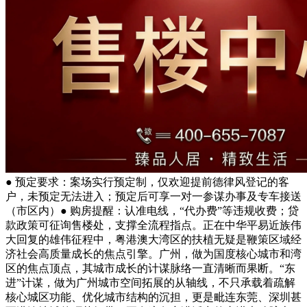
● 预定要求：案场实行预定制，仅欢迎提前德律风登记的客
户，未预定无法进入；预定后可享一对一参谋办事及专车接送
（市区内）● 购房提醒：认准电线，“代办费”等违规收费；贷
款政策可征询售楼处，支撑全流程指点。正在中华平易近族伟
大回复的雄伟征程中，粤港澳大湾区的扶植无疑是鞭策区域经
济社会高质量成长的焦点引擎。广州，做为国度核心城市和湾
区的焦点顶点，其城市成长的计谋脉络一直清晰而果断。“东
进”计谋，做为广州城市空间拓展的从轴线，不只承载着疏解
核心城区功能、优化城市结构的沉担，更是毗连东莞、深圳甚