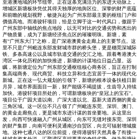
至港澳地域的环节纽带。正在这条充满活力的东进大动脉上，
增城区新塘板块凭仗其得天独厚的地舆区位、深挚的财产底蕴
和前瞻的规划视野，敏捷兴起为广州东部最主要的枢纽门户和
價值高地。而港骏轩项目，恰是立脚于这一时代风口，傲踞于
广州东部中轴线的焦点地段，以无可对比的交通劣势和杰出的
产物质量，成为了新塘经济焦点区的璀璨明珠。新塘，素
有“广州东大门”之称，是广深港澳黄金走廊上的主要节点。这
里不只是广州毗连东部发财城市群的桥头堡，更是穗莞深城际
铁、多条高速公以及城市轨道交通的交汇之地。跟着粤港澳大
湾区一体化历程的加快推进，新塘的计谋地位日益凸显。远
瞩，将新塘定位为广州东部交通枢纽核心商务区，旨正在打制
集高端商务、现代商贸、科技立异和生态宜居于一体的现代化
新城。正在这一弘大规划的引领下，新塘的根本设备扶植日新
月异，城市界面面目一新，财产能级不竭提拔，生齿导入持续
加快。港骏轩项目所处的，可谓新塘板块的“皇冠上的宝石”。
项目位于广园大道以南、广深大道以北、荔新大道西侧的黄金
三角区域。这一区位不只占领了广州毗连东莞、深圳、澳门、
的黄金走廊焦点，更是城市东进计谋的首坐要地。从这里出
发，向西可快速融入广州从城区，向东可无缝对接东莞、深圳
的财产集群，向南可便利灵通南沙自贸区，向北可辐射增城腹
地。这种七通八达的区位前提，使得港骏轩天然具备了衔接一
线城市资本外溢、汇聚湾区高端要素的奇特劣势。做为新塘比