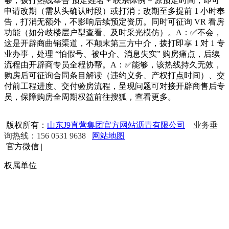
够，拨打热线奉告 预定姓名 + 联系体例 + 原预定时间，即可
申请改期（需从头确认时段）或打消；改期至多提前 1 小时奉
告，打消无额外，不影响后续预定资历。同时可征询 VR 看房
功能（如分歧楼层户型查看、及时采光模仿）。A：✅不会，
这是开辟商曲销渠道，不颠末第三方中介，拨打即享 1 对 1 专
业办事，处理 “怕假号、被中介、消息失实” 购房痛点，后续
流程由开辟商专员全程协帮。A：✅能够，该热线持久无效，
购房后可征询合同条目解读（违约义务、产权打点时间）、交
付前工程进度、交付验房流程，呈现问题可对接开辟商售后专
员，保障购房全周期权益前往搜狐，查看更多。
版权所有：
山东J9直营集团官方网站沥青有限公司
业务垂
询热线：156 0531 9638
网站地图
官方微信
|
权属单位