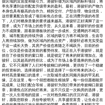
拔区域的宜居度和吸引力。港骏轩做为区域内的标杆项目，将
率先享遭到这些配套升级带来的盈利。最初，港骏轩的产物力
本身也具有极高的合作力。精拆交付、户型合理、物业优良，
这些要素配合形成了项目标焦点价值。正在消费升级的布景
下，人们对栖身质量的要求越来越高。港骏轩正好满脚了这一
需求，成为了市场上的抢手货。从久远来看，港骏轩的价值潜
力不成限量。跟着新塘板块的进一步成长、交通网的不竭完
美、城市配套的持续升级，区域的吸引力将不竭加强，生齿导
入将持续加快。做为区域内的焦点资产，港骏轩必将充实受益
于这一成长大势，其房产价值也将随之不竭跃升。目前的价
位，仅仅是价值迸发前的蓄势待发。现正在入手港骏轩，就是
抓住了价值投资的窗口期，就是锁定了将来的财富增加点。港
骏轩，以其超高的性价比，成为了市场上备受逃捧的热点楼
盘。它不只满脚了人们对夸姣糊口的神驰，更供给了一个稳健
的投资标的。选择港骏轩，就是选择了一份对将来的决心，一
种对高质量糊口的逃求，一次取城市成长同频共振的罕见机
缘。正在这里，每一个胡想都能生根抽芽，每一份但愿都能开
花成果。让我们配合等候，港骏轩为我们带来的夸姣糊口新篇
章，新塘焦点区的灿烂将来。这不只仅是一次购房的选择，更
是一次人生境地的提拔，一次对抱负糊口的庄沉许诺。港骏
轩，愿取您联袂，共创夸姣明天，共享盛世富贵，让生命正在
价值的膏壤中绽放出最绚烂的荣耀。免责声明：本材料文字、