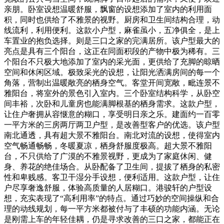
亲朋。卧室设想温暖舒服，飘窗的设想添加了室内的利用面
积，同时也供给了不雅景的视野。厨房和卫生间结构合理，动
线流利，利用便利。这款小户型，麻雀虽小，五净俱全，是上
车置业的抱负选择。则是三口之家的完满居所。该户型最大的
亮点是具有三个阳台，这正在同面积段的产物中极为稀有。三
个阳台不只极大地添加了室内的采光面，更供给了充脚的晾晒
空间和休闲区域。极致采光的设想，让阳光洒满房间的每一个
角落，营制出温暖敞亮的栖身空气。客堂开间宽敞，毗连景不
雅阳台，将室外的景色引入室内。三个卧室结构科学，从卧空
间丰裕，次卧和儿童房也能满脚根基的栖身需求。这款户型，
让住户奢拥从容惬意的糊口，享受明日亲之乐。建面约一百零
一平方米的三房两厅两卫户型，是改善型客户的优选。该户型
南北通透，具有超大景不雅阳台。南北对流的设想，使得室内
空气畅通畅畅，冬暖夏凉，栖身舒服度极高。超大景不雅阳
台，不只供给了广漠的不雅景视野，更成为了家庭休闲、健
身、养花的绝佳场合。从卧配备了卫生间，提拔了栖身的私密
性和卑贱感。客卫干湿分手设想，便利适用。这款户型，让住
户尽享奢逸舒服，体验高质量的人居糊口。港骏轩的户型设
想，充实表现了“高利用率”的特点。通过巧妙的空间操纵和合
理的动线规划，每一平方米都被付与了丰硕的功能内涵。无论
是刚需上车的年轻佳耦，仍是寻求改善的三口之家，都能正在