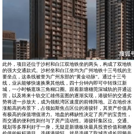
此外，项目还位于沙村和白江双地铁坐的两头，构成了双地铁
的强大交通款式。沙村坐和白江坐均为广州地铁十三号线的主
要坐点，这条线被誉为广州东部的“黄金动脉”。通过十三号
线，业从能够快速换乘其他线，四十分钟内即可中转珠江新
城，一小时畅逛珠三角糊口圈。跟着新塘穗莞深城轨的开通运
营，以及将来十轨交汇雄伟蓝图的逐渐实现，港骏轩的交通劣
势将进一步放大，成为领航湾区速度的前锋阵地。正在地价水
涨船高的布景下，占领如斯焦点区位的港骏轩，其资产价值具
有极高的保值增值潜力。地盘的稀缺性决定了房产的宝贵性，
而交通的便利性则付与了房产流动性。港骏轩集区位、交通、
规划等多厚利好于一身，无疑是新塘板块最具投资价值和栖身
价值的标杆项目。选择港骏轩，就是选择了取城市成长同频共