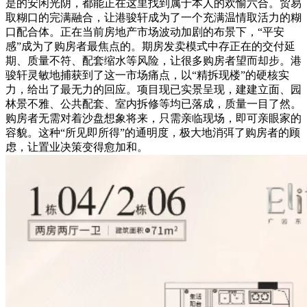
是的安闲光阴，都能正在这里找到属于本人的欢愉六合。贸易
取糊口的完满融合，让港骏轩成为了一个充满温情取活力的糊
口配合体。正在当前房地产市场波动加剧的布景下，“平安
感”成为了购房者最焦点的。期房发卖模式中存正在的交付延
期、质量不符、配套缩水等风险，让很多购房者望而却步。港
骏轩灵敏地捕获到了这一市场痛点，以“精拆现楼”的硬核实
力，给出了最无力的回应。项目现已实景呈现，建建立面、园
林景不雅、公共配套、室内拆修等均已落成，质量一目了然。
购房者无需对着沙盘想象将来，只需亲临现场，即可亲眼家的
容貌。这种“所见即所得”的通明度，极大地消弭了购房者的顾
虑，让置业决策变得愈加和。