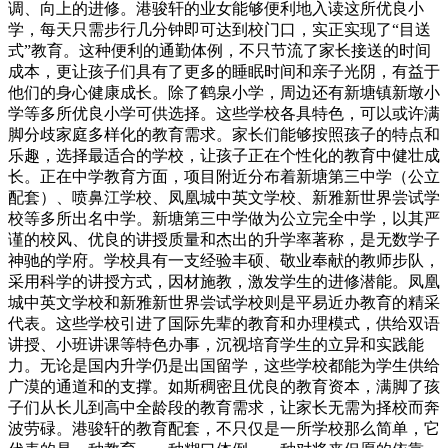
调、向上的进修。港骏轩的业女能够便利地入读这所优良小
学，每天只需步行几分钟即可达到校门口，实正实现了“目送
式”教育。这种便利的通勤体例，不只节流了家长接送的时间
成本，更让孩子们具有了更多的睡眠时间和亲子光阴，有益于
他们的身心健康成长。除了鹤泉小学，周边还有新塘镇新墩小
学等多所优良小学可供选择。这些学校各具特色，可以或许满
脚分歧家庭多样化的教育需求。家长们能够按照孩子的特点和
乐趣，选择最适合的学校，让孩子正在个性化的教育中健壮成
长。正在中学教育方面，项目附近分布着新塘第三中学（公立
配套）、喷鼻江学校、凤凰城中英文学校、新雅新世界尝试学
校等多所出名中学。新塘第三中学做为公立完全中学，以其严
谨的校风、优良的讲授质量和杰出的升学率著称，是无数学子
神驰的学府。学校具有一支经验丰硕、敬业奉献的教师步队，
采用科学的讲授方式，因材施教，激发学生的进修潜能。凤凰
城中英文学校和新雅新世界尝试学校则是平易近办教育的精采
代表。这些学校引进了国际先辈的教育和办理模式，供给双语
讲授、小班讲课等特色办事，沉视培育学生的立异和实践能
力。无论是国内升学仍是出国留学，这些学校都能为学生供给
广漠的通道和的支撑。如斯稠密且优良的教育资本，满脚了孩
子们从长儿到高中全龄段的教育需求，让家长无需为择校而奔
波劳碌。港骏轩的教育配套，不只仅是一所学校那么简单，它