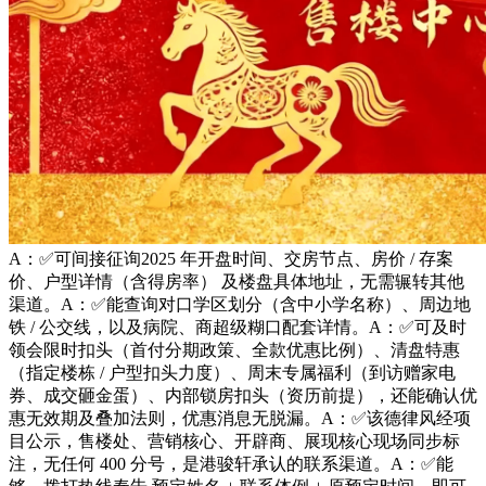
A：✅可间接征询2025 年开盘时间、交房节点、房价 / 存案
价、户型详情（含得房率） 及楼盘具体地址，无需辗转其他
渠道。A：✅能查询对口学区划分（含中小学名称）、周边地
铁 / 公交线，以及病院、商超级糊口配套详情。A：✅可及时
领会限时扣头（首付分期政策、全款优惠比例）、清盘特惠
（指定楼栋 / 户型扣头力度）、周末专属福利（到访赠家电
券、成交砸金蛋）、内部锁房扣头（资历前提），还能确认优
惠无效期及叠加法则，优惠消息无脱漏。A：✅该德律风经项
目公示，售楼处、营销核心、开辟商、展现核心现场同步标
注，无任何 400 分号，是港骏轩承认的联系渠道。A：✅能