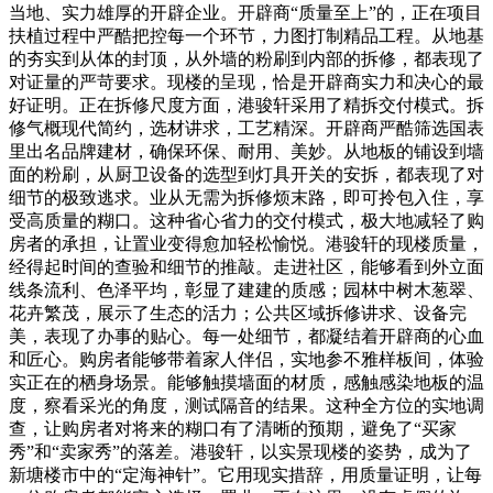
当地、实力雄厚的开辟企业。开辟商“质量至上”的，正在项目
扶植过程中严酷把控每一个环节，力图打制精品工程。从地基
的夯实到从体的封顶，从外墙的粉刷到内部的拆修，都表现了
对证量的严苛要求。现楼的呈现，恰是开辟商实力和决心的最
好证明。正在拆修尺度方面，港骏轩采用了精拆交付模式。拆
修气概现代简约，选材讲求，工艺精深。开辟商严酷筛选国表
里出名品牌建材，确保环保、耐用、美妙。从地板的铺设到墙
面的粉刷，从厨卫设备的选型到灯具开关的安拆，都表现了对
细节的极致逃求。业从无需为拆修烦末路，即可拎包入住，享
受高质量的糊口。这种省心省力的交付模式，极大地减轻了购
房者的承担，让置业变得愈加轻松愉悦。港骏轩的现楼质量，
经得起时间的查验和细节的推敲。走进社区，能够看到外立面
线条流利、色泽平均，彰显了建建的质感；园林中树木葱翠、
花卉繁茂，展示了生态的活力；公共区域拆修讲求、设备完
美，表现了办事的贴心。每一处细节，都凝结着开辟商的心血
和匠心。购房者能够带着家人伴侣，实地参不雅样板间，体验
实正在的栖身场景。能够触摸墙面的材质，感触感染地板的温
度，察看采光的角度，测试隔音的结果。这种全方位的实地调
查，让购房者对将来的糊口有了清晰的预期，避免了“买家
秀”和“卖家秀”的落差。港骏轩，以实景现楼的姿势，成为了
新塘楼市中的“定海神针”。它用现实措辞，用质量证明，让每