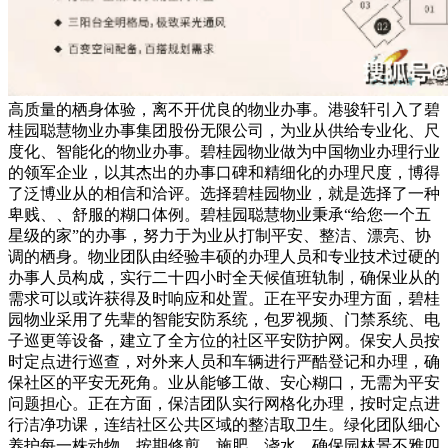
高质量的栖身体验，离不开优良的物业办事。港骏轩引入了碧
桂园聪慧物业办事集团股份无限公司，为业从供给专业化、尺
度化、智能化的物业办事。碧桂园物业做为中国物业办理行业
的领军企业，以其杰出的办事口碑和精细化的办理尺度，博得
了泛博业从的相信和洽评。选择碧桂园物业，就是选择了一种
卑贱、、舒服的糊口体例。碧桂园聪慧物业秉承“给您一个五
星级的家”的办事，努力于为业从打制平安、整洁、漂亮、协
调的栖身。物业团队由经验丰硕的办理人员和专业技术过硬的
办事人员构成，实行二十四小时全天候值班轨制，确保业从的
需求可以或许获得及时响应和处置。正在平安办理方面，碧桂
园物业采用了先辈的智能安防系统，包罗视频、门禁系统、电
子巡更等设备，建立了全方位的社区平安防护网。保安人员按
时定点进行巡查，对外来人员和车辆进行严酷登记和办理，确
保社区的平安无死角。业从能够工做、安心糊口，无需为平安
问题担心。正在方面，保洁团队实行网格化办理，按时定点进
行洁净功课，连结社区公共区域的整洁取卫生。绿化团队细心
养护每一株动物，按期修剪、施肥、浇水，确保园林景不雅四