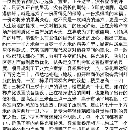
一位购房者都能安心选择、置业。正在这里，没有虚假的许
诺，只要实正在的呈现；没有漫长的期待，立即的满脚。选择
港骏轩，就是选择了一份看得见的保障，一份摸得着的幸福，
一份对将来的果断决心。这不只是一次购房的选择，更是一次
人生境地的提拔，一次对抱负糊口的庄沉许诺。正在房地产市
场产物同质化日益严沉的今天，立异成为了打破僵局、引领风
尚的环节。港骏轩以前瞻性的目光和杰出的匠心，推出了建面
约七十一平方米至一百零一平方米的精美户型，涵盖两房至三
房多种款式，充实满脚了现代家庭对栖身空间的需求。每一款
户型都颠末细心打磨，力图正在空间结构、采光通风、功能分
区等方面做到极致优化，从头定义了刚需和改善型室第的尺
度。项目规划了五八六户室第，容积率约为二点，绿化率达到
了百分之三十。虽然地处焦点地段，但开辟商仍然勤奋营制舒
服的栖身。一至二栋采用两梯六户的设想，楼层总高二十四
层；三栋采用三梯十四户的设想，楼层总高二十五层。如许的
梯户比设置装备摆设，正在栖身密度的同时，也兼顾了出行的
便利性。层高达到三米至三点一五米，高于市场平均程度，使
得室内空间愈加宽阔通透，削减了压制感。建面约七十一平方
米的两房两厅一卫户型，是专为年轻佳耦或独身贵族打制的典
范之做。该户型具有奢阔标准全明款式，每一个房间都有窗
户，确保了室内的采光和通风。客堂取餐厅相连，构成了一个
宽敞的公共勾当空间，既满脚了日常起居的需求，又便于欢迎