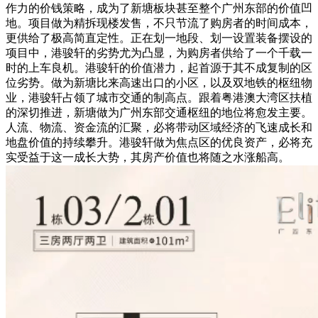
作力的价钱策略，成为了新塘板块甚至整个广州东部的价值凹
地。项目做为精拆现楼发售，不只节流了购房者的时间成本，
更供给了极高简直定性。正在划一地段、划一设置装备摆设的
项目中，港骏轩的劣势尤为凸显，为购房者供给了一个千载一
时的上车良机。港骏轩的价值潜力，起首源于其不成复制的区
位劣势。做为新塘比来高速出口的小区，以及双地铁的枢纽物
业，港骏轩占领了城市交通的制高点。跟着粤港澳大湾区扶植
的深切推进，新塘做为广州东部交通枢纽的地位将愈发主要。
人流、物流、资金流的汇聚，必将带动区域经济的飞速成长和
地盘价值的持续攀升。港骏轩做为焦点区的优良资产，必将充
实受益于这一成长大势，其房产价值也将随之水涨船高。