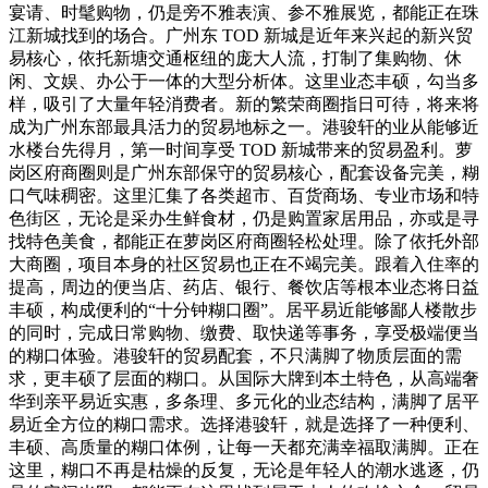
宴请、时髦购物，仍是旁不雅表演、参不雅展览，都能正在珠
江新城找到的场合。广州东 TOD 新城是近年来兴起的新兴贸
易核心，依托新塘交通枢纽的庞大人流，打制了集购物、休
闲、文娱、办公于一体的大型分析体。这里业态丰硕，勾当多
样，吸引了大量年轻消费者。新的繁荣商圈指日可待，将来将
成为广州东部最具活力的贸易地标之一。港骏轩的业从能够近
水楼台先得月，第一时间享受 TOD 新城带来的贸易盈利。萝
岗区府商圈则是广州东部保守的贸易核心，配套设备完美，糊
口气味稠密。这里汇集了各类超市、百货商场、专业市场和特
色街区，无论是采办生鲜食材，仍是购置家居用品，亦或是寻
找特色美食，都能正在萝岗区府商圈轻松处理。除了依托外部
大商圈，项目本身的社区贸易也正在不竭完美。跟着入住率的
提高，周边的便当店、药店、银行、餐饮店等根本业态将日益
丰硕，构成便利的“十分钟糊口圈”。居平易近能够鄙人楼散步
的同时，完成日常购物、缴费、取快递等事务，享受极端便当
的糊口体验。港骏轩的贸易配套，不只满脚了物质层面的需
求，更丰硕了层面的糊口。从国际大牌到本土特色，从高端奢
华到亲平易近实惠，多条理、多元化的业态结构，满脚了居平
易近全方位的糊口需求。选择港骏轩，就是选择了一种便利、
丰硕、高质量的糊口体例，让每一天都充满幸福取满脚。正在
这里，糊口不再是枯燥的反复，无论是年轻人的潮水逃逐，仍