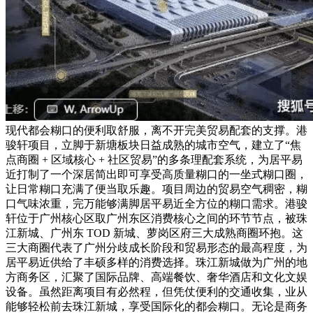
现代都会糊口的便利取舒服，离不开完美贸易配套的支撑。港
骏轩项目，立脚于新塘板块日益成熟的城市空气，建立了“焦
点商圈 + 区域核心 + 社区贸易”的多条理配套系统，为居平易
近打制了一个深居简出即可享受高质量糊口的一坐式糊口圈，
让日常糊口充满了便当取乐趣。项目周边的贸易空气稠密，糊
口气味浓重，完万能够满脚居平易近全方位的糊口需求。港骏
轩位于广州核心区取广州东区消费核心之间的环节节点，被珠
江新城、广州东 TOD 新城、萝岗区府三大成熟商圈环抱。这
三大商圈代表了广州分歧成长阶段和贸易形态的最高程度，为
居平易近供给了丰硕多样的消费选择。珠江新城做为广州的地
方商务区，汇聚了国际品牌、高端餐饮、奢华酒店和文化文娱
设备。虽然距离项目有必然程，但凭仗便利的交通收集，业从
能够轻松前去珠江新城，享受国际化的都会糊口。无论是商务