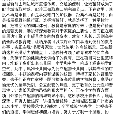
坐城轨前去周边城市度假休闲。交通的便利，让港骏轩成为了
毗连城市取村落、毗连工做取糊口的完满节点。正在这里，速
度不再是承担，而是享受糊口的加快器；距离不再是妨碍，而
是拓展视野的通行证。选择港骏轩，就是选择了一种掌控时
间、把握空间的糊口体例。教育是家庭的将来，也是房产价值
的最强支持。港骏轩深知教育对于家庭的主要性，因而正在项
目周边汇聚了丰硕且优良的教育资本，建立了从长儿园到高中
的全龄段教育链，让栖身者可以或许正在口享遭到便利的教育
办事，实正实现“书喷鼻家世，世代传承”的夸姣愿景。正在新
塘这片充满活力的地盘上，港骏轩占领了教育资本的便当高
地，为孩子们的健康成长供给了的保障。正在项目两公里范畴
内，堆积了多所出名长儿园、小学和中学，构成了稠密的学府
空气。此中，凤雅长儿园做为公立配套长儿园，以其专业的讲
授团队、丰硕的课程内容和温暖的校园，博得了家长的普遍赞
誉。孩子们正在自家楼下即可接管高质量的学前教育，享受欢
愉无忧的童年光阴。公立配套的属性，更了教育的公允性和普
惠性，让家长无需为昂扬的膏火而担心。正在小学教育方面，
项目邻接公立配套的增城鹤泉小学。这所学校汗青长久，底蕴
深挚，师资力量雄厚，讲授质量优异，是增城区甚至广州市的
出名小学。学校秉承“以报酬本，全面成长”的办学，沉视孩子
们的道德、学问进修和能力培育，努力于打制一个温暖、协