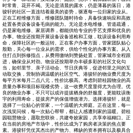
时常青、花开不竭。无论是清晨的露水，仍是薄暮的落日，港
骏轩的社区一直连结着最美的姿势，驱逐每一位归家的业从。
正在工程维修方面，维修团队随时待命，具备快速响应和高效
处置各类设备设备毛病的能力。无论是水电维修、管道疏通，
仍是家电维修、家居调养，都能供给专业的手艺支撑和优良的
办事。物业还按期开展设备设备巡检和工做，耽误设备利用寿
命，保障社区的一般运转。正在客户办事方面，管家团队贴心
殷勤，关心每一位业从的需求，供给个性化的办事方案。从入
住打点到拆修指点，从费用缴纳到赞扬处置，管家城市全程跟
进，确保业从对劲。物业还按期举办丰硕多彩的社区文化勾
当，如邻里节、亲子活动会、节日庆典等，促进邻里之间的互
动取交换，营制协调温暖的社区空气。港骏轩的物业费尺度为
每平方米每月二点八元，性价比极高。考虑到碧桂园物业的高
质量办事和项目标现楼劣势，这一收费尺度显得尤为合理。优
良的物业办事，不只可以或许提拔栖身的舒服度，更能耽误衡
宇的利用寿命，提拔房产的保值增值潜力。选择港骏轩，就是
选择了一位贴心的管家，一个温暖的大师庭。正在这里，每一
次浅笑问候，每一次贴心帮帮，都让人感遭到家的温暖。碧桂
园聪慧物业，愿取您联袂，共建夸姣家园，共享幸福糊口。正
在当前的房地产市场中，性价比成为了购房者决策的焦点要
素。港骏轩凭仗其杰出的产物力、稀缺的资本拥有以及极具合