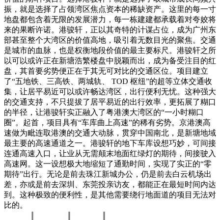
振，就是选择了占领湾区焦点资本的稀缺资产。这里的每一寸
地盘都包含着无限的发展潜力，每一栋建建都承载着对夸姣将
来的果断许诺。港骏轩，正以其奇特的计谋占位，成为广州东
部甚至整个大湾区的价值高地，吸引着无数目光的聚焦。交通
是城市的血脉，也是权衡地段价值的最主要标尺。港骏轩之所
以可以或许正在新塘浩繁楼盘中脱颖而出，成为备受注目的红
盘，其首要劣势便正在于其无可对比的交通区位。项目建立
了“五地铁、三高铁、两城轨、 TOD 枢纽”的超等立体交通收
集，让居平易近可以或许畅达湾区，出行便利无忧。这种强大
的交通支持，不只提拔了居平易近的出行效率，更拓展了糊口
的半径，让港骏轩实正融入了粤港澳大湾区的“一小时糊口
圈”。起首，项目具有“车库曲上高速”的稀有劣势。京港澳高
速做为毗连取港澳的交通大动脉，贯穿中国南北，是新塘地域
最主要的高速通道之一。港骏轩的地下车库设想巧妙，可间接
连通高速入口，让业从无需颠末地面红绿灯的期待，间接驶入
高速网。这一设想极大地缩短了通勤时间，实现了实正的“零
期待”出行。无论是前去珠江新城办公，仍是前去白云机场出
差，亦或是前去深圳、东莞投亲访友，都能正在最短时间内达
到。这种极致的便利性，是其他需要绕行地面道的项目无法对
比的。